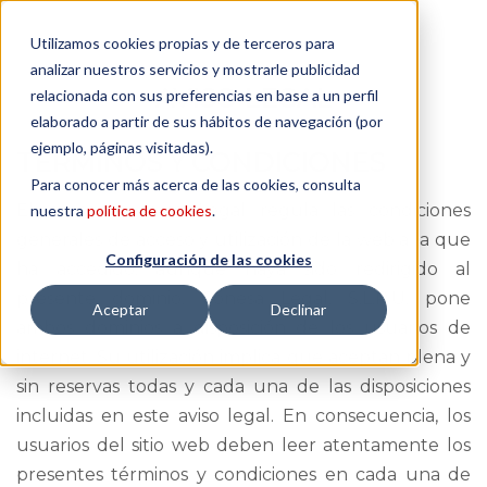
Utilizamos cookies propias y de terceros para
analizar nuestros servicios y mostrarle publicidad
AVISO LEGAL
relacionada con sus preferencias en base a un perfil
elaborado a partir de sus hábitos de navegación (por
ejemplo, páginas visitadas).
TÉRMINOS Y CONDICIONES
Para conocer más acerca de las cookies, consulta
El presente Aviso Legal regula las condiciones
nuestra
política de cookies
.
generales de acceso y utilización de la web a la que
Configuración de las cookies
ha accedido, aunque haya sido redirigido al
presente dominio. Conesa Legal, S.L.P.U. pone
Aceptar
Declinar
ambos dominios a disposición de los usuarios de
internet. Su utilización implica que aceptan plena y
sin reservas todas y cada una de las disposiciones
incluidas en este aviso legal. En consecuencia, los
usuarios del sitio web deben leer atentamente los
presentes términos y condiciones en cada una de