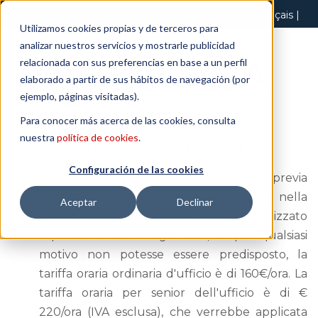
Italiano
English
Español
Català
Français
Utilizamos cookies propias y de terceros para
analizar nuestros servicios y mostrarle publicidad
relacionada con sus preferencias en base a un perfil
elaborado a partir de sus hábitos de navegación (por
ejemplo, páginas visitadas).
Para conocer más acerca de las cookies, consulta
nuestra
política de cookies
.
CONDIZIONI COMPLEMENTARIE:
Configuración de las cookies
Verrà sempre presentata una proposta previa
per ogni altro concetto non previsto nella
Aceptar
Declinar
presente, che verrà verbalizzato
separatamente. In ogni caso, se per qualsiasi
motivo non potesse essere predisposto, la
tariffa oraria ordinaria d'ufficio è di 160€/ora. La
tariffa oraria per senior dell'ufficio è di €
220/ora (IVA esclusa), che verrebbe applicata