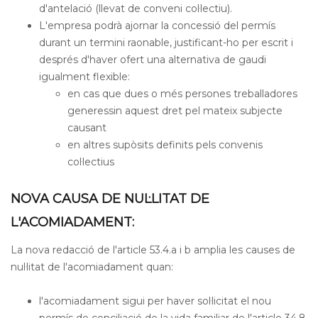
d'antelació (llevat de conveni col·lectiu).
L'empresa podrà ajornar la concessió del permís
durant un termini raonable, justificant-ho per escrit i
després d'haver ofert una alternativa de gaudi
igualment flexible:
en cas que dues o més persones treballadores
generessin aquest dret pel mateix subjecte
causant
en altres supòsits definits pels convenis
col·lectius
NOVA CAUSA DE NUL·LITAT DE
L'ACOMIADAMENT:
La nova redacció de l'article 53.4.a i b amplia les causes de
nul·litat de l'acomiadament quan:
l'acomiadament sigui per haver sol·licitat el nou