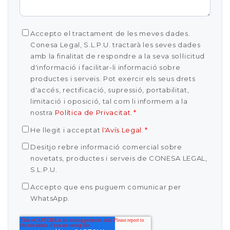
Accepto el tractament de les meves dades.
Conesa Legal, S.L.P.U. tractarà les seves dades
amb la finalitat de respondre a la seva sol·licitud
d'informació i facilitar-li informació sobre
productes i serveis. Pot exercir els seus drets
d'accés, rectificació, supressió, portabilitat,
limitació i oposició, tal com li informem a la
nostra
Política de Privacitat
.
*
He llegit i acceptat
l'Avís Legal
.
*
Desitjo rebre informació comercial sobre
novetats, productes i serveis de CONESA LEGAL,
S.L.P.U.
Accepto que ens puguem comunicar per
WhatsApp.