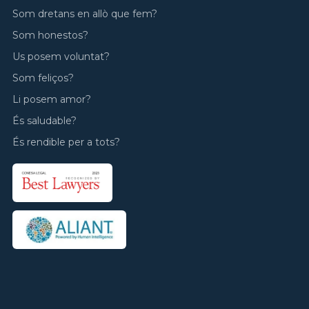
Som dretans en allò que fem?
Som honestos?
Us posem voluntat?
Som feliços?
Li posem amor?
És saludable?
És rendible per a tots?