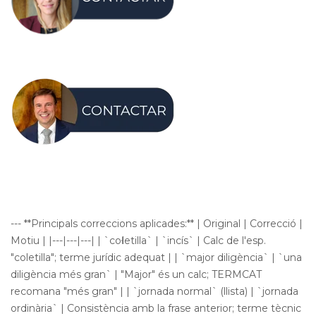
--- **Principals correccions aplicades:** | Original | Correcció |
Motiu | |---|---|---| | `coŀletilla` | `incís` | Calc de l'esp.
"coletilla"; terme jurídic adequat | | `major diligència` | `una
diligència més gran` | "Major" és un calc; TERMCAT
recomana "més gran" | | `jornada normal` (llista) | `jornada
ordinària` | Consistència amb la frase anterior; terme tècnic