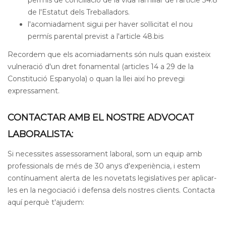
permís de conciliació de la vida familiar de l'article 34.8
de l'Estatut dels Treballadors.
l'acomiadament sigui per haver sol·licitat el nou
permís parental previst a l'article 48.bis
Recordem que els acomiadaments són nuls quan existeix
vulneració d'un dret fonamental (articles 14 a 29 de la
Constitució Espanyola) o quan la llei així ho prevegi
expressament.
CONTACTAR AMB EL NOSTRE ADVOCAT
LABORALISTA:
Si necessites assessorament laboral, som un equip amb
professionals de més de 30 anys d'experiència, i estem
contínuament alerta de les novetats legislatives per aplicar-
les en la negociació i defensa dels nostres clients. Contacta
aquí perquè t'ajudem: