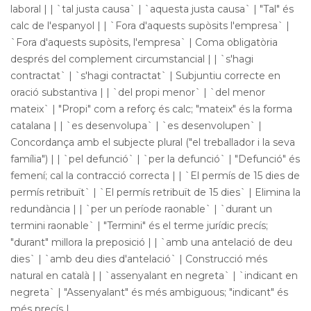
laboral | | `tal justa causa` | `aquesta justa causa` | "Tal" és
calc de l'espanyol | | `Fora d'aquests supòsits l'empresa` |
`Fora d'aquests supòsits, l'empresa` | Coma obligatòria
després del complement circumstancial | | `s'hagi
contractat` | `s'hagi contractat` | Subjuntiu correcte en
oració substantiva | | `del propi menor` | `del menor
mateix` | "Propi" com a reforç és calc; "mateix" és la forma
catalana | | `es desenvolupa` | `es desenvolupen` |
Concordança amb el subjecte plural ("el treballador i la seva
família") | | `pel defunció` | `per la defunció` | "Defunció" és
femení; cal la contracció correcta | | `El permís de 15 dies de
permís retribuït` | `El permís retribuït de 15 dies` | Elimina la
redundància | | `per un període raonable` | `durant un
termini raonable` | "Termini" és el terme jurídic precís;
"durant" millora la preposició | | `amb una antelació de deu
dies` | `amb deu dies d'antelació` | Construcció més
natural en català | | `assenyalant en negreta` | `indicant en
negreta` | "Assenyalant" és més ambiguous; "indicant" és
més precís |