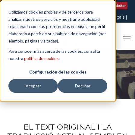
Contactar
| +34 932 020 256
Subscriu-te al nostre Newsletter
Utilizamos cookies propias y de terceros para
Italiano
English
Español
Català
Français
analizar nuestros servicios y mostrarle publicidad
relacionada con sus preferencias en base a un perfil
elaborado a partir de sus hábitos de navegación (por
ejemplo, páginas visitadas).
Para conocer más acerca de las cookies, consulta
nuestra
política de cookies
.
Configuración de las cookies
THE ART OF BEING LEGAL
Aceptar
Declinar
EL TEXT ORIGINAL I LA