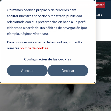
Contactar
| +34 932 020 256
Subscriu-te al nostre Newsletter
Utilizamos cookies propias y de terceros para
Italiano
English
Español
Català
Français
analizar nuestros servicios y mostrarle publicidad
relacionada con sus preferencias en base a un perfil
elaborado a partir de sus hábitos de navegación (por
ejemplo, páginas visitadas).
Para conocer más acerca de las cookies, consulta
nuestra
política de cookies
.
Configuración de las cookies
Aceptar
Declinar
ADVOCATS CONCURSALS A
BARCELONA