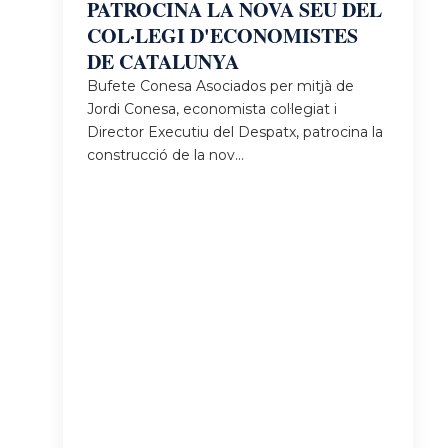
PATROCINA LA NOVA SEU DEL
La
COL·LEGI D'ECONOMISTES
nostra
DE CATALUNYA
especialista
en
Bufete Conesa Asociados per mitjà de
mediació
Jordi Conesa, economista col·legiat i
i
Director Executiu del Despatx, patrocina la
dret
construcció de la nov...
col·laboratiu,
Maria
Serra
Muñoz,
ha
estat
convidada
a
participar
en
la
primera