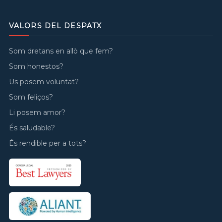
VALORS DEL DESPATX
Som dretans en allò que fem?
Som honestos?
Us posem voluntat?
Som feliços?
Li posem amor?
És saludable?
És rendible per a tots?