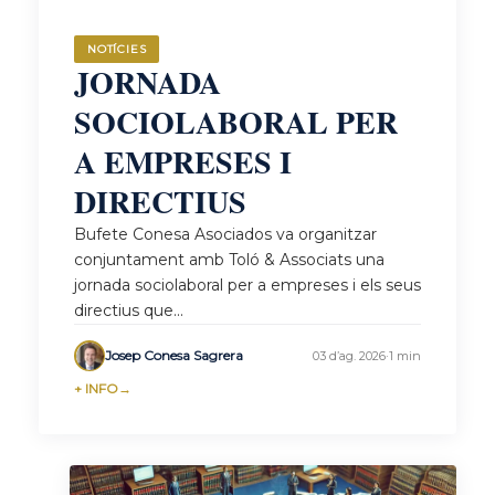
NOTÍCIES
JORNADA
SOCIOLABORAL PER
A EMPRESES I
DIRECTIUS
Bufete Conesa Asociados va organitzar
conjuntament amb Toló & Associats una
jornada sociolaboral per a empreses i els seus
directius que...
Josep Conesa Sagrera
03 d’ag. 2026
·
1 min
+ INFO
→