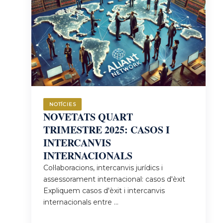
NOTÍCIES
ACTE
DE
LLIURAMENT
DE
DESPATXOS
ALS
NOTÍCIES
NOUS
NOVETATS QUART
JUTGES
TRIMESTRE 2025: CASOS I
José
INTERCANVIS
Conesa
INTERNACIONALS
Ballestero,
Col·laboracions, intercanvis jurídics i
soci
assessorament internacional: casos d'èxit
fundador
Expliquem casos d'èxit i intercanvis
de
internacionals entre ...
Bufete
Conesa