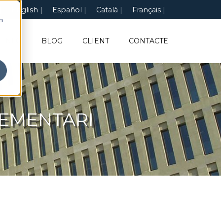
English
Español
Català
Français
n
INFO
BLOG
CLIENT
CONTACTE
LEMENTARI