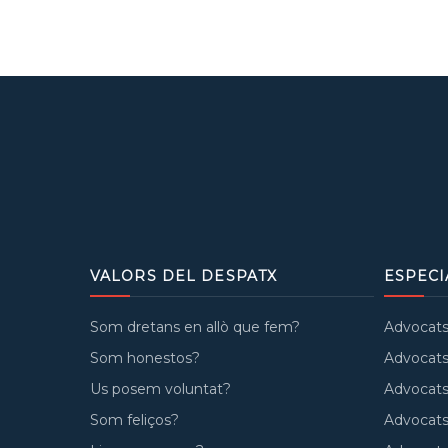
VALORS DEL DESPATX
ESPECI
Som dretans en allò que fem?
Advocats 
Som honestos?
Advocats 
Us posem voluntat?
Advocats
Som feliços?
Advocats