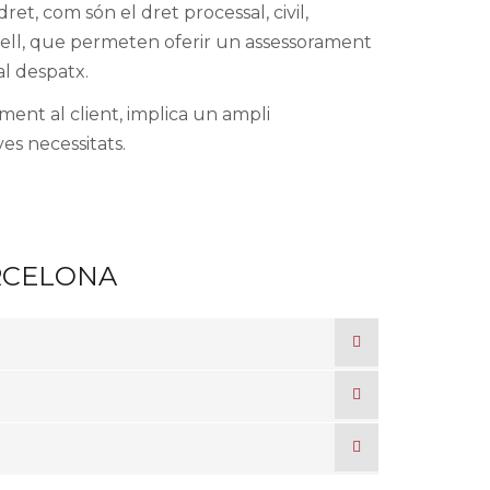
t, com són el dret processal, civil,
ivell, que permeten oferir un assessorament
l despatx.
ent al client, implica un ampli
es necessitats.
RCELONA