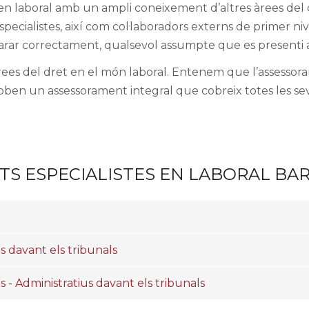
n laboral amb un ampli coneixement d’altres àrees del dre
pecialistes, així com col·laboradors externs de primer n
rar correctament, qualsevol assumpte que es presenti a
ees del dret en el món laboral. Entenem que l’assessoram
roben un assessorament integral que cobreix totes les sev
TS ESPECIALISTES EN LABORAL BA
 davant els tribunals
- Administratius davant els tribunals