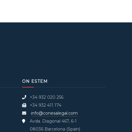
ON ESTEM
+34 932 020 256
+34 932 411 174
info@conesalegal.com
Avda. Diagonal 467, 6-1
08036 Barcelona (Spain)