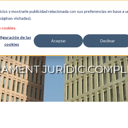
ewsletter
Italiano
icios y mostrarle publicidad relacionada con sus preferencias en base a u
páginas visitadas).
ASSESSORIA
ADVOCATS
e cookies
.
figuración de las
Aceptar
Declinar
cookies
AMENT JURÍDIC COMP