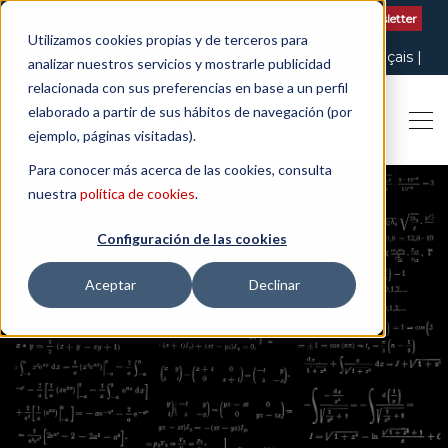
Contactar
| +34 932 020 256
Suscribete a nuestro Newsletter
Utilizamos cookies propias y de terceros para
Italiano
English
Español
Català
Français
analizar nuestros servicios y mostrarle publicidad
relacionada con sus preferencias en base a un perfil
elaborado a partir de sus hábitos de navegación (por
ejemplo, páginas visitadas).
Para conocer más acerca de las cookies, consulta
nuestra
política de cookies
.
Configuración de las cookies
Aceptar
Declinar
ASESORÍA INTEGRAL