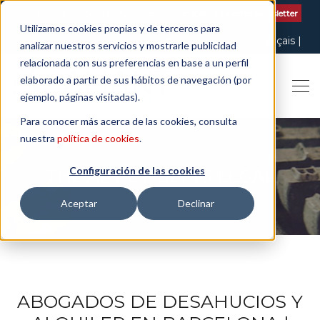
Contactar
| +34 932 020 256
Suscribete a nuestro Newsletter
Utilizamos cookies propias y de terceros para
Italiano
English
Español
Català
Français
analizar nuestros servicios y mostrarle publicidad
relacionada con sus preferencias en base a un perfil
elaborado a partir de sus hábitos de navegación (por
ejemplo, páginas visitadas).
Para conocer más acerca de las cookies, consulta
nuestra
política de cookies
.
Configuración de las cookies
THE ART OF BEING LEGAL
Aceptar
Declinar
ABOGADOS DE DESAHUCIOS Y