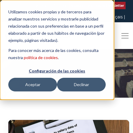
Contactar
| +34 932 020 256
Subscriu-te al nostre Newsletter
Utilizamos cookies propias y de terceros para
Italiano
English
Español
Català
Français
analizar nuestros servicios y mostrarle publicidad
relacionada con sus preferencias en base a un perfil
elaborado a partir de sus hábitos de navegación (por
ejemplo, páginas visitadas).
Para conocer más acerca de las cookies, consulta
nuestra
política de cookies
.
Configuración de las cookies
IGUALTAT
Aceptar
Declinar