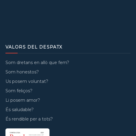
VALORS DEL DESPATX
Som dretans en allò que fem?
Som honestos?
Us posem voluntat?
Som feliços?
Li posem amor?
És saludable?
És rendible per a tots?