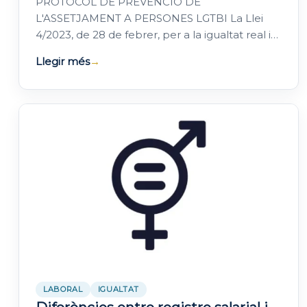
PROTOCOL DE PREVENCIÓ DE
L'ASSETJAMENT A PERSONES LGTBI La Llei
4/2023, de 28 de febrer, per a la igualtat real i
efectiva de les persones trans i per a la garantia
Llegir més
→
dels drets de…
LABORAL
IGUALTAT