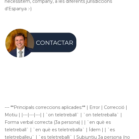
necessitem, company, a les diferents jurisdiccions
d'Espanya :-)
--- **Principals correccions aplicades:** | Error | Correcció |
Motiu | |---|---|---| | `on teletreball` | `on teletreballa` |
Forma verbal correcta (3a persona) | | `en què es
teletreball` | `en què es teletreballa` | Ídem | | `es
teletreballeu` | `es teletreballi` | Subjuntiu 3a persona (no