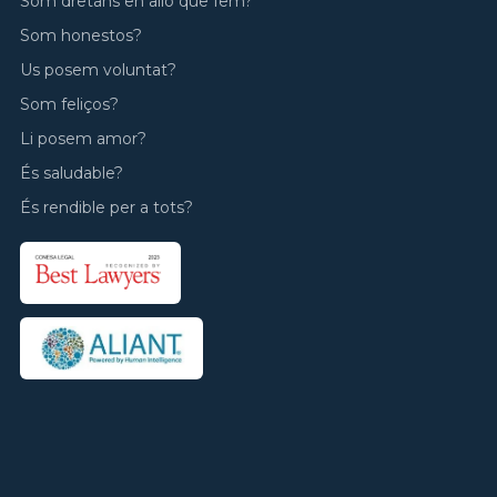
Som dretans en allò que fem?
Som honestos?
Us posem voluntat?
Som feliços?
Li posem amor?
És saludable?
És rendible per a tots?