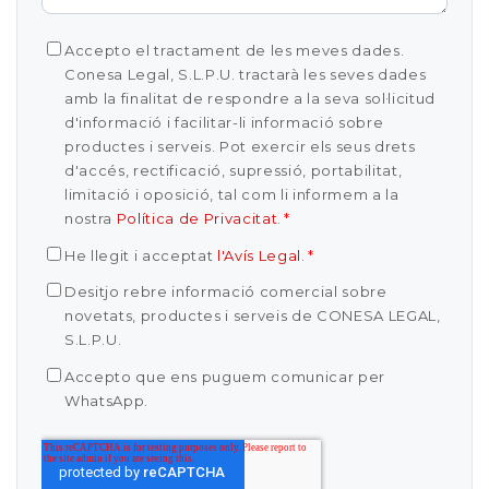
Accepto el tractament de les meves dades.
Conesa Legal, S.L.P.U. tractarà les seves dades
amb la finalitat de respondre a la seva sol·licitud
d'informació i facilitar-li informació sobre
productes i serveis. Pot exercir els seus drets
d'accés, rectificació, supressió, portabilitat,
limitació i oposició, tal com li informem a la
nostra
Política de Privacitat
.
*
He llegit i acceptat
l'Avís Legal
.
*
Desitjo rebre informació comercial sobre
novetats, productes i serveis de CONESA LEGAL,
S.L.P.U.
Accepto que ens puguem comunicar per
WhatsApp.