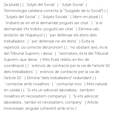
2a plural) | | `Jutjat del Social` | `Jutjat Social` |
Terminologia catalana correcta (≠ "Juzgado de lo Social") | |
`Jutjats del Social` | `Jutjats Socials` | Ídem en plural | |
`trobant-se en ell el demandat pogués ser citat` | `si el
demandat s'hi trobés i pogués ser citat` | Elimina calc
sintàctic de l'espanyol | | `per defensar els drets dels
treballadors` | `per defensar-ne els drets` | Evita la
repetició; ús correcte del pronom | | `no obstant això, és la
del Tribunal Suprem, i deixa` | `tanmateix, és la del Tribunal
Suprem, que deixa` | Més fluïd; relatiu en lloc de
coordinació | | `extinció de contracte per la via de l'article 50
dels treballadors` | `extinció de contracte per la via de
l'article 50` | Elimina "dels treballadors" redundant | |
`contactar amb nosaltres` | `contactar-nos` | Més natural
en català | | `Si ets un advocat laboralista... también
nosaltres et necessitem companys` | `Si ets advocat
laboralista... també et necessitem, company` | Article
innecessari; singular coherent amb el to |