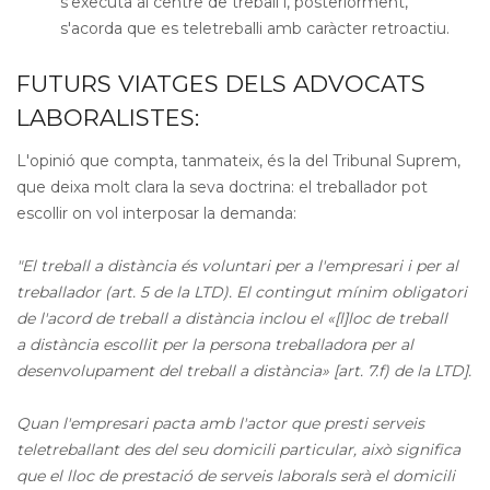
s'executa al centre de treball i, posteriorment,
s'acorda que es teletreballi amb caràcter retroactiu.
FUTURS VIATGES DELS ADVOCATS
LABORALISTES:
L'opinió que compta, tanmateix, és la del Tribunal Suprem,
que deixa molt clara la seva doctrina: el treballador pot
escollir on vol interposar la demanda:
"El treball a distància és voluntari per a l'empresari i per al
treballador (art. 5 de la LTD). El contingut mínim obligatori
de l'acord de treball a distància inclou el «[l]loc de treball
a distància escollit per la persona treballadora per al
desenvolupament del treball a distància» [art. 7.f) de la LTD].
Quan l'empresari pacta amb l'actor que presti serveis
teletreballant des del seu domicili particular, això significa
que el lloc de prestació de serveis laborals serà el domicili