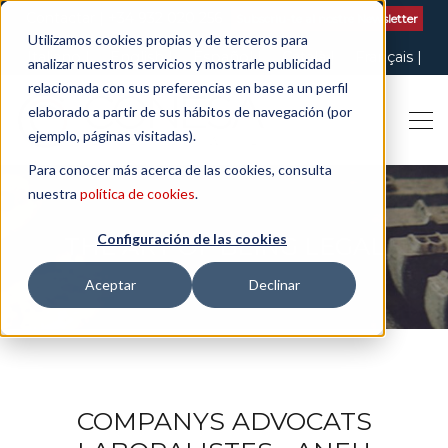
Contactar
| +34 932 020 256
Subscriu-te al nostre Newsletter
Utilizamos cookies propias y de terceros para
Italiano
English
Español
Català
Français
analizar nuestros servicios y mostrarle publicidad
relacionada con sus preferencias en base a un perfil
elaborado a partir de sus hábitos de navegación (por
ejemplo, páginas visitadas).
Para conocer más acerca de las cookies, consulta
nuestra
política de cookies
.
Configuración de las cookies
THE ART OF BEING LEGAL
Aceptar
Declinar
COMPANYS ADVOCATS