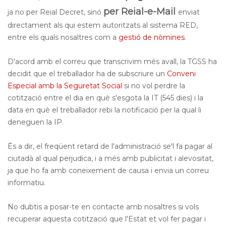
per Reial-e-Mail
ja no per Reial Decret, sinó
enviat
directament als qui
estem autoritzats al sistema RED,
entre els quals nosaltres com a
gestió de nòmines
.
D'acord amb el correu que transcrivim més avall, la TGSS ha
decidit que el treballador ha de subscriure un
Conveni
Especial amb la Seguretat Social
si no vol perdre la
cotització entre el dia en què s'esgota la IT (545 dies) i la
data en què el treballador rebi la notificació per la qual li
deneguen la IP.
És a dir, el freqüent retard de l'administració se'l fa pagar al
ciutadà al qual perjudica, i a més amb publicitat i alevositat,
ja que ho fa amb coneixement de causa i envia un correu
informatiu.
No dubtis a posar-te en contacte amb nosaltres si vols
recuperar aquesta cotització que l'Estat et vol fer pagar i