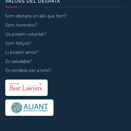
VALORS DEL DESPATX
Som dretans en allò que fem?
Som honestos?
Us posem voluntat?
Som feliços?
Li posem amor?
És saludable?
És rendible per a tots?