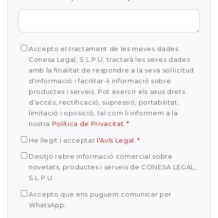
Accepto el tractament de les meves dades.
Conesa Legal, S.L.P.U. tractarà les seves dades
amb la finalitat de respondre a la seva sol·licitud
d'informació i facilitar-li informació sobre
productes i serveis. Pot exercir els seus drets
d'accés, rectificació, supressió, portabilitat,
limitació i oposició, tal com li informem a la
nostra
Política de Privacitat
.
*
He llegit i acceptat
l'Avís Legal
.
*
Desitjo rebre informació comercial sobre
novetats, productes i serveis de CONESA LEGAL,
S.L.P.U.
Accepto que ens puguem comunicar per
WhatsApp.