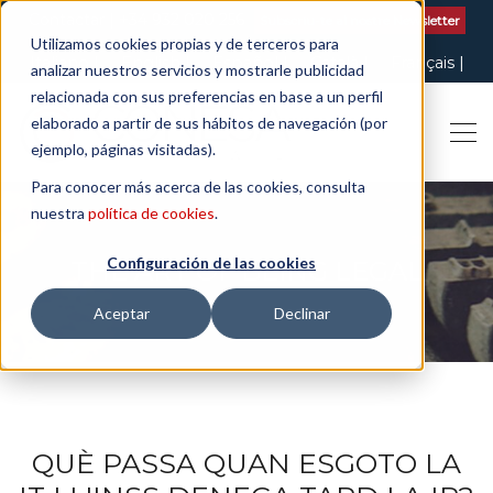
Contactar
| +34 932 020 256
Subscriu-te al nostre Newsletter
Utilizamos cookies propias y de terceros para
Italiano
English
Español
Català
Français
analizar nuestros servicios y mostrarle publicidad
relacionada con sus preferencias en base a un perfil
elaborado a partir de sus hábitos de navegación (por
ejemplo, páginas visitadas).
Para conocer más acerca de las cookies, consulta
nuestra
política de cookies
.
Configuración de las cookies
THE ART OF BEING LEGAL
Aceptar
Declinar
QUÈ PASSA QUAN ESGOTO LA