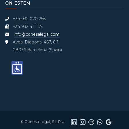
ON ESTEM
+34 932 020 256
+34 932 411 174
info@conesalegal.com
Avda. Diagonal 467, 6-1
08036 Barcelona (Spain)
© Conesa Legal, S.L.P.U.