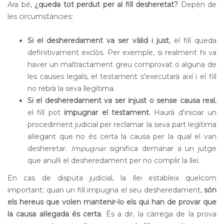
Ara bé,
¿queda tot perdut per al fill desheretat?
Depèn de
les circumstàncies:
Si el desheredament va ser vàlid i just
, el fill queda
definitivament exclòs. Per exemple, si realment hi va
haver un maltractament greu comprovat o alguna de
les causes legals, el testament s'executarà així i el fill
no rebrà la seva llegítima.
Si el desheredament va ser injust o sense causa real
,
el fill pot
impugnar el testament
. Haurà d'iniciar un
procediment judicial per reclamar la seva part legítima
al·legant que no és certa la causa per la qual el van
desheretar.
Impugnar
significa demanar a un jutge
que anul·li el desheredament per no complir la llei.
En cas de disputa judicial, la llei estableix quelcom
important: quan un fill impugna el seu desheredament,
són
els hereus que volen mantenir-lo els qui han de provar que
la causa al·legada és certa
. És a dir, la càrrega de la prova