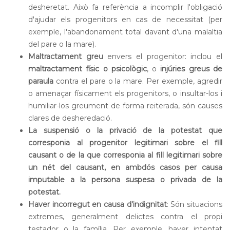
desheretat. Això fa referència a incomplir l'obligació
d'ajudar els progenitors en cas de necessitat (per
exemple, l'abandonament total davant d'una malaltia
del pare o la mare).
Maltractament greu
envers el progenitor: inclou el
maltractament físic o psicològic
, o
injúries greus de
paraula
contra el pare o la mare. Per exemple, agredir
o amenaçar físicament els progenitors, o insultar-los i
humiliar-los greument de forma reiterada, són causes
clares de desheredació.
La suspensió o la privació de la potestat que
corresponia al progenitor legitimari sobre el fill
causant o de la que corresponia al fill legitimari sobre
un nét del causant, en ambdós casos per causa
imputable a la persona suspesa o privada de la
potestat.
Haver incorregut en causa d'indignitat
: Són situacions
extremes, generalment delictes contra el propi
testador o la família. Per exemple, haver intentat