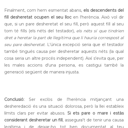
Finalment, com hem esmentat abans,
els descendents del
fill desheretat ocupen el seu lloc
en l'herència. Això vol dir
que, si un pare desheretat el seu fill, però aquest fill al seu
torn té fills (els néts del testador),
els néts sí que tindrien
dret a heretar la part de llegítima que li hauria correspost al
seu pare desheretat
. L'única excepció seria que el testador
també tingués causa per desheretar aquests néts (la qual
cosa seria un altre procés independent). Així s'evita que, per
les males accions d'una persona, es castigui també la
generació següent de manera injusta.
Conclusió:
Ser exclòs de l'herència mitjançant una
desheredació és una situació dolorosa, però la llei estableix
límits clars per evitar abusos.
Si ets pare o mare i estàs
considerant desheretar un fill
, assegura't de tenir una causa
legítima i de deixar-ho tot ben documentat al teu