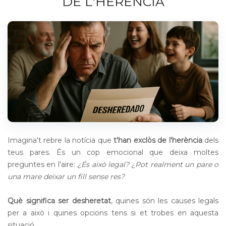
DE L'HERÈNCIA
Imagina't rebre la notícia que
t'han exclòs de l'herència
dels
teus pares. És un cop emocional que deixa moltes
preguntes en l'aire:
¿És això legal? ¿Pot realment un pare o
una mare deixar un fill sense res?
Què significa ser desheretat
, quines són les causes legals
per a això i quines opcions tens si et trobes en aquesta
situació.