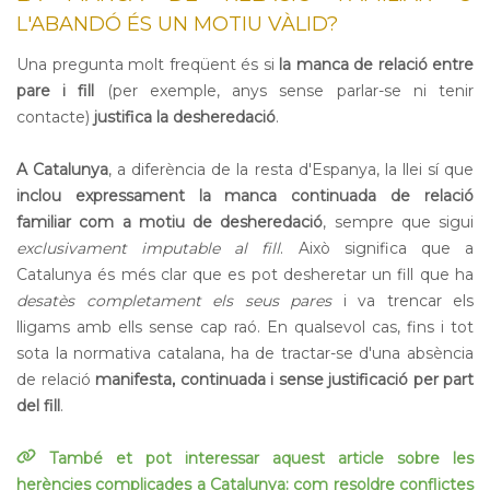
L'ABANDÓ ÉS UN MOTIU VÀLID?
Una pregunta molt freqüent és si
la manca de relació entre
pare i fill
(per exemple, anys sense parlar-se ni tenir
contacte)
justifica la desheredació
.
A Catalunya
, a diferència de la resta d'Espanya, la llei sí que
inclou expressament la manca continuada de relació
familiar com a motiu de desheredació
, sempre que sigui
exclusivament imputable al fill
. Això significa que a
Catalunya és més clar que es pot desheretar un fill que ha
desatès completament els seus pares
i va trencar els
lligams amb ells sense cap raó. En qualsevol cas, fins i tot
sota la normativa catalana, ha de tractar-se d'una absència
de relació
manifesta, continuada i sense justificació per part
del fill
.
També et pot interessar aquest article sobre les
herències complicades a Catalunya: com resoldre conflictes