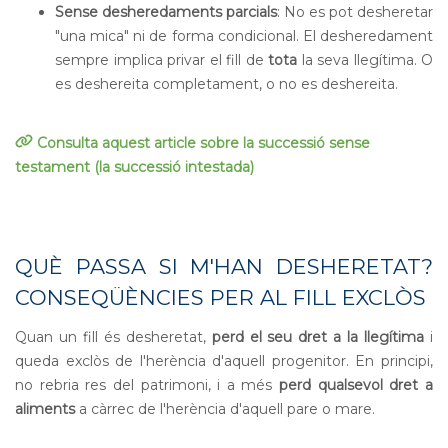
Sense desheredaments parcials
: No es pot desheretar
"una mica" ni de forma condicional. El desheredament
sempre implica privar el fill de
tota
la seva llegítima. O
es deshereita completament, o no es deshereita.
Consulta aquest article sobre la successió sense
testament (la successió intestada)
QUÈ PASSA SI M'HAN DESHERETAT?
CONSEQÜÈNCIES PER AL FILL EXCLÒS
Quan un fill és desheretat,
perd el seu dret a la llegítima
i
queda exclòs de l'herència d'aquell progenitor. En principi,
no rebria res del patrimoni, i a més
perd qualsevol dret a
aliments
a càrrec de l'herència d'aquell pare o mare.