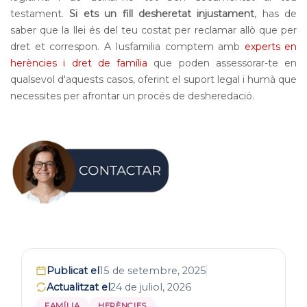
testament.
Si ets un fill desheretat injustament
, has de
saber que la llei és del teu costat per reclamar allò que per
dret et correspon. A Iusfamilia comptem amb
experts en
herències i dret de família
que poden assessorar-te en
qualsevol d'aquests casos, oferint el suport legal i humà que
necessites per afrontar un procés de desheredació.
Publicat el
15 de setembre, 2025
Actualitzat el
24 de juliol, 2026
FAMÍLIA
HERÈNCIES