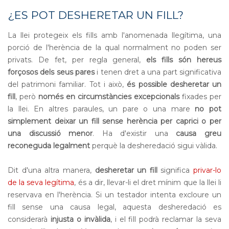
¿ES POT DESHERETAR UN FILL?
La llei protegeix els fills amb l'anomenada llegítima, una
porció de l'herència de la qual normalment no poden ser
privats. De fet, per regla general,
els fills són hereus
forçosos dels seus pares
i tenen dret a una part significativa
del patrimoni familiar. Tot i això,
és possible desheretar un
fill
, però
només en circumstàncies excepcionals
fixades per
la llei. En altres paraules, un pare o una mare
no pot
simplement deixar un fill sense herència per caprici o per
una discussió menor
. Ha d'existir una
causa greu
reconeguda legalment
perquè la desheredació sigui vàlida.
Dit d'una altra manera,
desheretar un fill
significa
privar-lo
de la seva legítima
, és a dir, llevar-li el dret mínim que la llei li
reservava en l'herència. Si un testador intenta excloure un
fill sense una causa legal, aquesta desheredació es
considerarà
injusta o invàlida
, i el fill podrà reclamar la seva