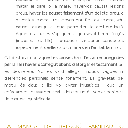
matar el pare o la mare, haver-los causat lesions
greus, haver-los
acusat falsament d'un delicte greu
, o
haver-los impedit maliciosament fer testament, són
causes d'indignitat que permeten la desheredació.
Aquestes causes s'apliquen a qualsevol hereu forçós
(inclosos els fills) i busquen sancionar conductes
especialment deslleials o criminals en l'àmbit familiar.
Cal destacar que
aquestes causes han d'estar reconegudes
per la llei i haver ocorregut abans d'atorgar el testament
on
es deshereта. No és vàlid al·legar motius vagues ni
diferències personals sense fonament. La gravetat del
motiu és clau: la llei vol evitar injustícies i que un
enfadament passatger acabi deixant un fill sense herència
de manera injustificada.
LA MANCA DE RELACIÓ FAMILIAR O