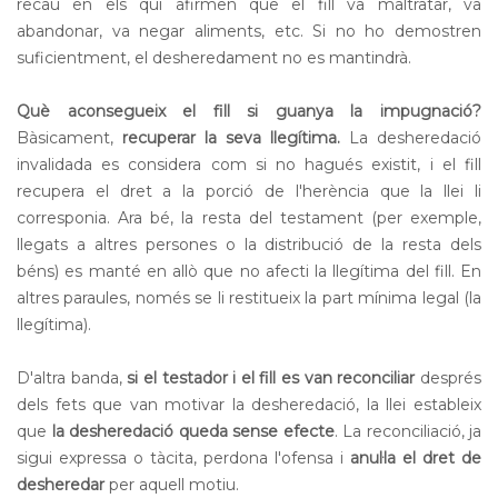
recau en els qui afirmen que el fill va maltratar, va
abandonar, va negar aliments, etc. Si no ho demostren
suficientment, el desheredament no es mantindrà.
Què aconsegueix el fill si guanya la impugnació?
Bàsicament,
recuperar la seva llegítima.
La desheredació
invalidada es considera com si no hagués existit, i el fill
recupera el dret a la porció de l'herència que la llei li
corresponia. Ara bé, la resta del testament (per exemple,
llegats a altres persones o la distribució de la resta dels
béns) es manté en allò que no afecti la llegítima del fill. En
altres paraules, només se li restitueix la part mínima legal (la
llegítima).
D'altra banda,
si el testador i el fill es van reconciliar
després
dels fets que van motivar la desheredació, la llei estableix
que
la desheredació queda sense efecte
. La reconciliació, ja
sigui expressa o tàcita, perdona l'ofensa i
anul·la el dret de
desheredar
per aquell motiu.