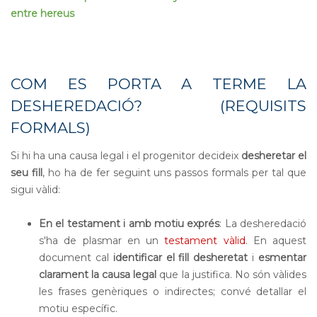
entre hereus
COM ES PORTA A TERME LA
DESHEREDACIÓ? (REQUISITS
FORMALS)
Si hi ha una causa legal i el progenitor decideix
desheretar el
seu fill
, ho ha de fer seguint uns passos formals per tal que
sigui vàlid:
En el testament i amb motiu exprés
: La desheredació
s'ha de plasmar en un
testament vàlid
. En aquest
document cal
identificar el fill desheretat
i
esmentar
clarament la causa legal
que la justifica. No són vàlides
les frases genèriques o indirectes; convé detallar el
motiu específic.