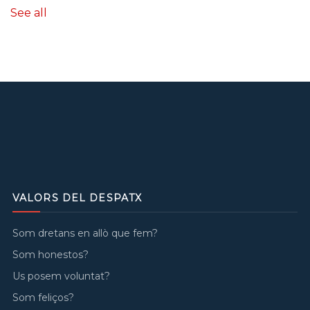
See all
VALORS DEL DESPATX
Som dretans en allò que fem?
Som honestos?
Us posem voluntat?
Som feliços?