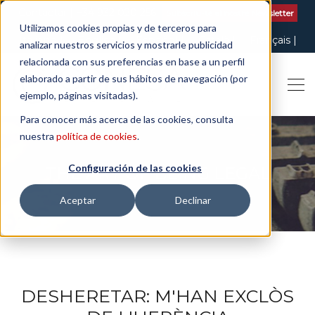
Contactar
| +34 932 020 256
Subscriu-te al nostre Newsletter
Utilizamos cookies propias y de terceros para
Italiano
English
Español
Català
Français
analizar nuestros servicios y mostrarle publicidad
relacionada con sus preferencias en base a un perfil
elaborado a partir de sus hábitos de navegación (por
ejemplo, páginas visitadas).
Para conocer más acerca de las cookies, consulta
nuestra
política de cookies
.
Configuración de las cookies
THE ART OF BEING LEGAL
Aceptar
Declinar
DESHERETAR: M'HAN EXCLÒS