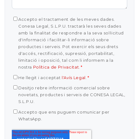
Accepto el tractament de les meves dades.
Conesa Legal, S.L.P.U. tractarà les seves dades
amb la finalitat de respondre a la seva sol·licitud
d'informació i facilitar-li informació sobre
productes i serveis. Pot exercir els seus drets
d'accés, rectificació, supressió, portabilitat,
limitació i oposició, tal com li informem a la
nostra
Política de Privacitat
.
*
He llegit i acceptat
l'Avís Legal
.
*
Desitjo rebre informació comercial sobre
novetats, productes i serveis de CONESA LEGAL,
S.L.P.U.
Accepto que ens puguem comunicar per
WhatsApp.