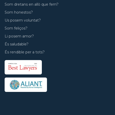
Som dretans en allò que fem?
Som honestos?
Us posem voluntat?
Som feliços?
Li posem amor?
És saludable?
És rendible per a tots?