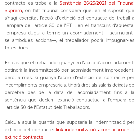
contracte es troba a la
Sentència 26/25/2021 del Tribunal
Suprem
, on l'alt tribunal considera que, en el supòsit que
s'hagi exercitat l'acció d'extinció del contracte de treball a
l'empara de l'article 50 de l'ET i, en el transcurs d'aquesta,
l'empresa dugui a terme un acomiadament —acumulant-
se ambdues accions—, el treballador podrà impugnar-les
totes dues.
En cas que el treballador guanyi en l'acció d'acomiadament,
obtindrà la indemnització per acomiadament improcedent;
però, a més, si guanya l'acció d'extinció del contracte per
incompliments empresarials, tindrà dret als salaris deixats de
percebre des de la data de l'acomiadament fins a la
sentència que declari l'extinció contractual a l'empara de
l'article 50 de l'Estatut dels Treballadors.
Calcula aquí la quantia que suposaria la indemnització per
extinció del contracte:
link indemnització acomiadament i
extinció contracte