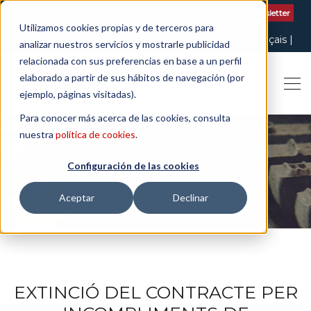
Contactar
| +34 932 020 256
Subscriu-te al nostre Newsletter
Utilizamos cookies propias y de terceros para
Italiano
English
Español
Català
Français
analizar nuestros servicios y mostrarle publicidad
relacionada con sus preferencias en base a un perfil
elaborado a partir de sus hábitos de navegación (por
ejemplo, páginas visitadas).
Para conocer más acerca de las cookies, consulta
nuestra
política de cookies
.
Configuración de las cookies
THE ART OF BEING LEGAL
Aceptar
Declinar
EXTINCIÓ DEL CONTRACTE PER