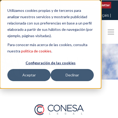
Contactar
| +34 932 020 256
Suscribete a nuestro Newsletter
Utilizamos cookies propias y de terceros para
Italiano
English
Español
Català
Français
analizar nuestros servicios y mostrarle publicidad
relacionada con sus preferencias en base a un perfil
elaborado a partir de sus hábitos de navegación (por
ejemplo, páginas visitadas).
Para conocer más acerca de las cookies, consulta
nuestra
política de cookies
.
CALCULAR NETO BRUTO
Configuración de las cookies
NÓMINA
Aceptar
Declinar