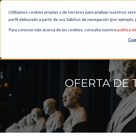
Contactar
| +34 932 020 256
Suscribete a nuestro Ne
Utilizamos cookies propias y de terceros para analizar nuestros serv
perfil elaborado a partir de sus hábitos de navegación (por ejemplo, 
Para conocer más acerca de las cookies, consulta nuestra
política d
Con
OFERTA DE 