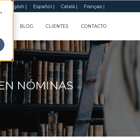
English
Español
Català
Français
n
NFO
BLOG
CLIENTES
CONTACTO
 EN NÓMINAS