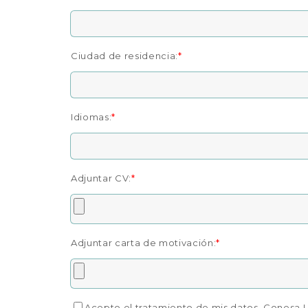
Ciudad de residencia:
*
Idiomas:
*
Adjuntar CV:
*
Adjuntar carta de motivación:
*
Acepto el tratamiento de mis datos. Conesa Lega