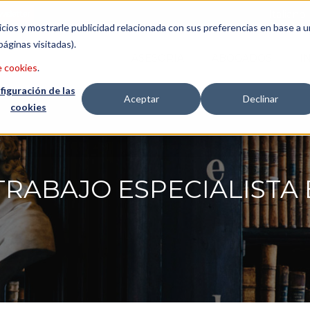
wsletter
Italiano
icios y mostrarle publicidad relacionada con sus preferencias en base a u
páginas visitadas).
ASESORÍA
ABOGADOS
I
e cookies
.
figuración de las
Aceptar
Declinar
cookies
TRABAJO ESPECIALISTA