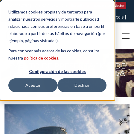
Contactar
| +34 932 020 256
Suscribete a nuestro Newsletter
Utilizamos cookies propias y de terceros para
Italiano
English
Español
Català
Français
analizar nuestros servicios y mostrarle publicidad
relacionada con sus preferencias en base a un perfil
elaborado a partir de sus hábitos de navegación (por
ejemplo, páginas visitadas).
Para conocer más acerca de las cookies, consulta
nuestra
política de cookies
.
EVENTO DE PRESENTACIÓN DE
LA NUEVA IMAGEN DE CONESA
Configuración de las cookies
LEGAL
Aceptar
Declinar