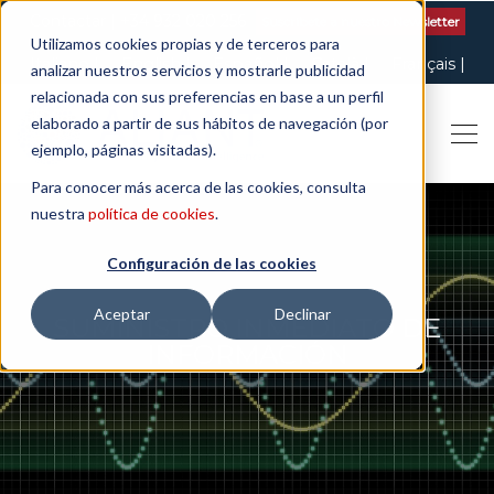
Contactar
| +34 932 020 256
Suscribete a nuestro Newsletter
Utilizamos cookies propias y de terceros para
Italiano
English
Español
Català
Français
analizar nuestros servicios y mostrarle publicidad
relacionada con sus preferencias en base a un perfil
elaborado a partir de sus hábitos de navegación (por
ejemplo, páginas visitadas).
Para conocer más acerca de las cookies, consulta
nuestra
política de cookies
.
Configuración de las cookies
Aceptar
Declinar
SUMINISTRO INMEDIATO DE
INFORMACIÓN