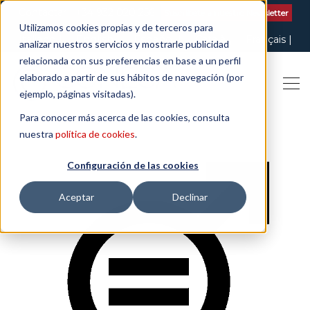
Contactar
| +34 932 020 256
Suscribete a nuestro Newsletter
Utilizamos cookies propias y de terceros para
Italiano
English
Español
Català
Français
analizar nuestros servicios y mostrarle publicidad
relacionada con sus preferencias en base a un perfil
elaborado a partir de sus hábitos de navegación (por
ejemplo, páginas visitadas).
Para conocer más acerca de las cookies, consulta
nuestra
política de cookies
.
Configuración de las cookies
Aceptar
Declinar