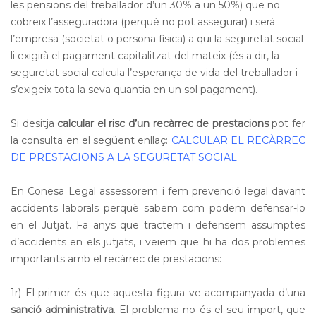
les pensions del treballador d’un 30% a un 50%) que no
cobreix l’asseguradora (perquè no pot assegurar) i serà
l’empresa (societat o persona física) a qui la seguretat social
li exigirà el pagament capitalitzat del mateix (és a dir, la
seguretat social calcula l’esperança de vida del treballador i
s’exigeix tota la seva quantia en un sol pagament).
Si desitja
calcular el risc d’un recàrrec de prestacions
pot fer
la consulta en el següent enllaç:
CALCULAR EL RECÀRREC
DE PRESTACIONS A LA SEGURETAT SOCIAL
En Conesa Legal assessorem i fem prevenció legal davant
accidents laborals perquè sabem com podem defensar-lo
en el Jutjat. Fa anys que tractem i defensem assumptes
d’accidents en els jutjats, i veiem que hi ha dos problemes
importants amb el recàrrec de prestacions:
1r) El primer és que aquesta figura ve acompanyada d’una
sanció administrativa
. El problema no és el seu import, que