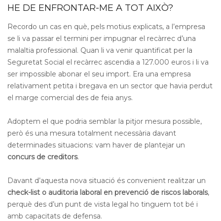
HE DE ENFRONTAR-ME A TOT AIXÒ?
Recordo un cas en què, pels motius explicats, a l’empresa
se li va passar el termini per impugnar el recàrrec d’una
malaltia professional. Quan li va venir quantificat per la
Seguretat Social el recàrrec ascendia a 127.000 euros i li va
ser impossible abonar el seu import. Era una empresa
relativament petita i bregava en un sector que havia perdut
el marge comercial des de feia anys.
Adoptem el que podria semblar la pitjor mesura possible,
però és una mesura totalment necessària davant
determinades situacions: vam haver de plantejar un
concurs de creditors
.
Davant d’aquesta nova situació és convenient realitzar un
check-list o auditoria laboral en prevenció de riscos laborals
,
perquè des d’un punt de vista legal ho tinguem tot bé i
amb capacitats de defensa.