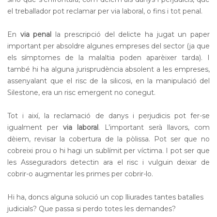
el treballador pot reclamar per via laboral, o fins i tot penal.
En
via penal
la prescripció del delicte ha jugat un paper
important per absoldre algunes empreses del sector (ja que
els símptomes de la malaltia poden aparèixer tarda). I
també hi ha alguna jurisprudència absolent a les empreses,
assenyalant que el risc de la silicosi, en la manipulació del
Silestone, era un risc emergent no conegut.
Tot i així, la reclamació de danys i perjudicis pot fer-se
igualment per
via laboral
. L’important serà llavors, com
dèiem, revisar la cobertura de la pòlissa. Pot ser que no
cobreixi prou o hi hagi un sublímit per víctima. I pot ser que
les Asseguradors detectin ara el risc i vulguin deixar de
cobrir-o augmentar les primes per cobrir-lo.
Hi ha, doncs alguna solució un cop lliurades tantes batalles
judicials? Que passa si perdo totes les demandes?