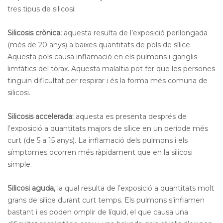
tres tipus de silicosi:
Silicosis crònica:
aquesta resulta de l’exposició perllongada
(més de 20 anys) a baixes quantitats de pols de sílice.
Aquesta pols causa inflamació en els pulmons i ganglis
limfàtics del tòrax. Aquesta malaltia pot fer que les persones
tinguin dificultat per respirar i és la forma més comuna de
silicosi.
Silicosis accelerada:
aquesta es presenta després de
l’exposició a quantitats majors de sílice en un període més
curt (de 5 a 15 anys). La inflamació dels pulmons i els
símptomes ocorren més ràpidament que en la silicosi
simple.
Silicosi aguda,
la qual resulta de l’exposició a quantitats molt
grans de sílice durant curt temps. Els pulmons s’inflamen
bastant i es poden omplir de líquid, el que causa una