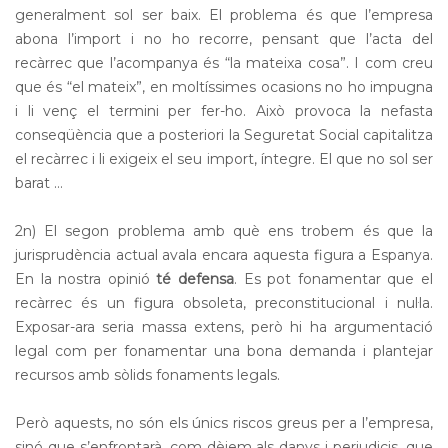
generalment sol ser baix. El problema és que l’empresa
abona l’import i no ho recorre, pensant que l’acta del
recàrrec que l’acompanya és “la mateixa cosa”. I com creu
que és “el mateix”, en moltíssimes ocasions no ho impugna
i li venç el termini per fer-ho. Això provoca la nefasta
conseqüència que a posteriori la Seguretat Social capitalitza
el recàrrec i li exigeix el seu import, íntegre. El que no sol ser
barat …
2n) El segon problema amb què ens trobem és que la
jurisprudència actual avala encara aquesta figura a Espanya.
En la nostra opinió
té defensa
. Es pot fonamentar que el
recàrrec és un figura obsoleta, preconstitucional i nul·la.
Exposar-ara seria massa extens, però hi ha argumentació
legal com per fonamentar una bona demanda i plantejar
recursos amb sòlids fonaments legals.
Però aquests, no són els únics riscos greus per a l’empresa,
sinó que s’enfrontarà, com dèiem als danys i perjudicis, que