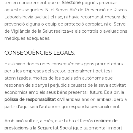
tenien coneixement que el
Silestone
pogués provocar
aquestes seqüeles. Ni el Servei Aliè de Prevenció de Riscos
Laborals havia avaluat el risc, ni havia recomanat mesura de
prevenció alguna o equip de protecció apropiat, ni el Servei
de Vigilància de la Salut realitzava els controls o avaluacions
mèdiques adequades.
CONSEQÜÈNCIES LEGALS:
Existeixen doncs unes conseqüències gens prometedors
per a les empreses del sector, generalment petites i
atomitzades, moltes de les quals són autònoms que
responen dels danys i perjudicis causats de la seva activitat
econòmica amb els seus béns presents i futurs. És a dir, la
pòlissa de responsabilitat civil
arribarà fins on arribarà, però a
partir d’aquí serà l’autònom qui respondrà personalment.
Amb això vull dir, a més, que hi ha el famós
recàrrec de
prestacions a la Seguretat Social
(que augmenta l’import