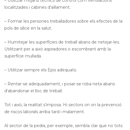
– Utilitzar mitjans tècnics de control com ventilacions
localitzades i cabines d’aïllament.
– Formar les persones treballadores sobre els efectes de la
pols de sílice en la salut.
– Humitejar les superfícies de treball abans de netejar-les.
Utilitzant per a això aspiradores o escombrant amb la
superfície mullada.
– Utilitzar sempre els Epis adequats.
– Rentar-se adequadament, i posar-se roba neta abans
d’abandonar el lloc de treball.
Tot i això, la realitat s’imposa. Hi sectors on on la prevenció
de riscos laborals arriba tard i malament.
Al sector de la pedra, per exemple, sembla clar que no tots