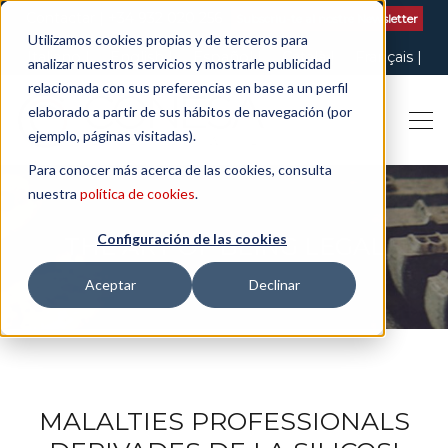
Contactar
| +34 932 020 256
Subscriu-te al nostre Newsletter
Utilizamos cookies propias y de terceros para
Italiano
English
Español
Català
Français
analizar nuestros servicios y mostrarle publicidad
relacionada con sus preferencias en base a un perfil
elaborado a partir de sus hábitos de navegación (por
ejemplo, páginas visitadas).
Para conocer más acerca de las cookies, consulta
nuestra
política de cookies
.
Configuración de las cookies
THE ART OF BEING LEGAL
Aceptar
Declinar
MALALTIES PROFESSIONALS