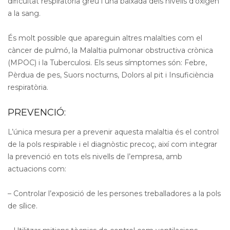
dificultat respiratòria greu i una baixada dels nivells d’oxigen
a la sang.
És molt possible que apareguin altres malalties com el
càncer de pulmó, la Malaltia pulmonar obstructiva crònica
(MPOC) i la Tuberculosi. Els seus símptomes són: Febre,
Pèrdua de pes, Suors nocturns, Dolors al pit i Insuficiència
respiratòria.
PREVENCIÓ:
L’única mesura per a prevenir aquesta malaltia és el control
de la pols respirable i el diagnòstic precoç, així com integrar
la prevenció en tots els nivells de l’empresa, amb
actuacions com:
– Controlar l’exposició de les persones treballadores a la pols
de sílice.