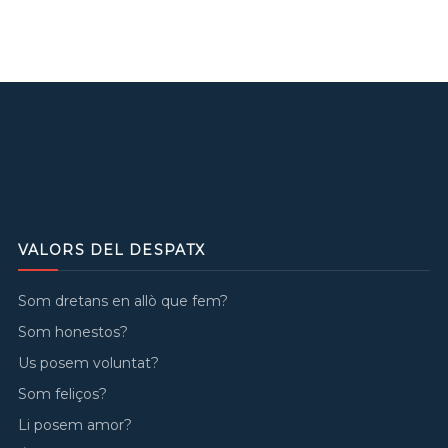
VALORS DEL DESPATX
Som dretans en allò que fem?
Som honestos?
Us posem voluntat?
Som feliços?
Li posem amor?