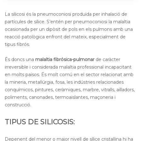
La silicosi és la pneumoconiosi produïda per inhalació de
partícules de sílice. S’entén per pneumoconiosi la malaltia
ocasionada per un dipòsit de pols en els pulmons amb una
reacció patològica enfront del mateix, especialment de
tipus fibrós.
És doncs una
malaltia fibrósica-pulmonar
de caràcter
irreversible i considerada malaltia professional incapacitant
en molts països. És molt comú en el sector relacionat amb
la mineria, metal·lúrgia, fosa, les indústries relacionades
conquímicos, pintures, ceràmiques, marbre, vitralls, aïlladors,
poliments, canonades, termoaislantes, maçoneria i
construcció.
TIPUS DE SILICOSIS:
Depenent del menor o major nivell de sílice cristal·lina hi ha