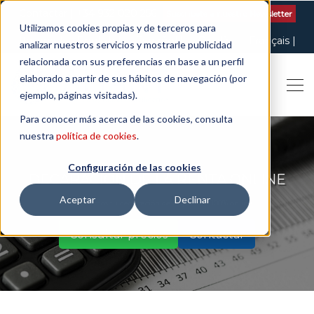
Contactar
| +34 932 020 256
Suscribete a nuestro Newsletter
Utilizamos cookies propias y de terceros para
Italiano
English
Español
Català
Français
analizar nuestros servicios y mostrarle publicidad
relacionada con sus preferencias en base a un perfil
elaborado a partir de sus hábitos de navegación (por
ejemplo, páginas visitadas).
Para conocer más acerca de las cookies, consulta
nuestra
política de cookies
.
Configuración de las cookies
DECARACIÓN DE LA RENTA ONLINE
Aceptar
Declinar
Gestionamos tu declaración de impuestos 100% online
Consultar precios
Contactar