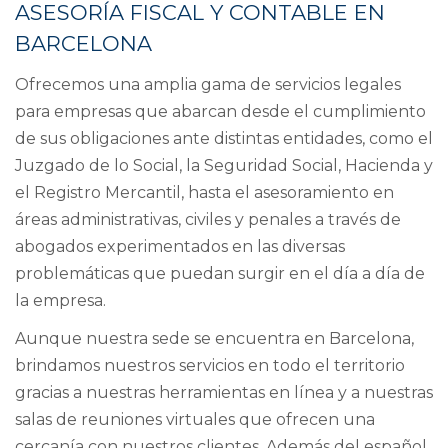
ASESORÍA FISCAL Y CONTABLE EN
si es viudo
BARCELONA
si ha realizado una rehabilitación de la
vivienda habitual
Un pagador (o un segundo y restantes
Ofrecemos una amplia gama de servicios legales
con ingresos ≤ 1.500 euros anuales).
para empresas que abarcan desde el cumplimiento
Prestaciones pasivas de dos o más
de sus obligaciones ante distintas entidades, como el
pagadores cuyas retenciones hayan sido
Juzgado de lo Social, la Seguridad Social, Hacienda y
determinadas por la Agencia Tributaria.
el Registro Mercantil, hasta el asesoramiento en
Con ingresos superiores a 14.000€:
áreas administrativas, civiles y penales a través de
abogados experimentados en las diversas
Más de un pagador (o un segundo y
problemáticas que puedan surgir en el día a día de
restantes con ingresos >1.500 euros
anuales).
la empresa.
Pensiones compensatorias del cónyuge
Aunque nuestra sede se encuentra en Barcelona,
o anualidades por alimentos no exentas.
brindamos nuestros servicios en todo el territorio
Pagador de los rendimientos no obligado
gracias a nuestras herramientas en línea y a nuestras
a retener.
salas de reuniones virtuales que ofrecen una
Rendimientos sujetos a tipo fijo de
cercanía con nuestros clientes. Además del español,