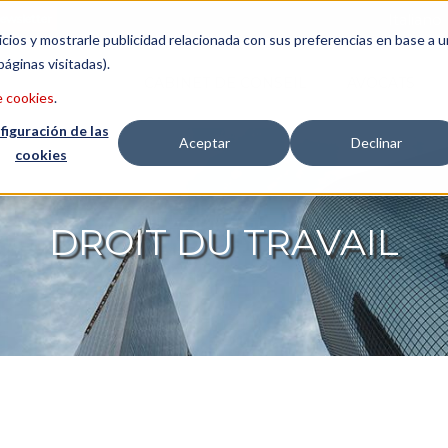
ewsletter
Italiano
icios y mostrarle publicidad relacionada con sus preferencias en base a u
páginas visitadas).
CABINET DE CONSEIL
AVOCATS
e cookies
.
figuración de las
Aceptar
Declinar
cookies
DROIT DU TRAVAIL