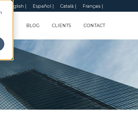
English
Español
Català
Français
n
INFO
BLOG
CLIENTS
CONTACT