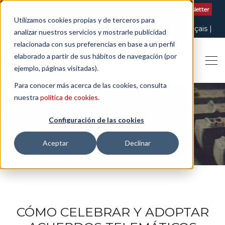
Contactar
| +34 932 020 256
Suscribete a nuestro Newsletter
Utilizamos cookies propias y de terceros para
Italiano
English
Español
Català
Français
analizar nuestros servicios y mostrarle publicidad
relacionada con sus preferencias en base a un perfil
elaborado a partir de sus hábitos de navegación (por
ejemplo, páginas visitadas).
Para conocer más acerca de las cookies, consulta
nuestra
política de cookies
.
Configuración de las cookies
THE ART OF BEING LEGAL
Aceptar
Declinar
CÓMO CELEBRAR Y ADOPTAR