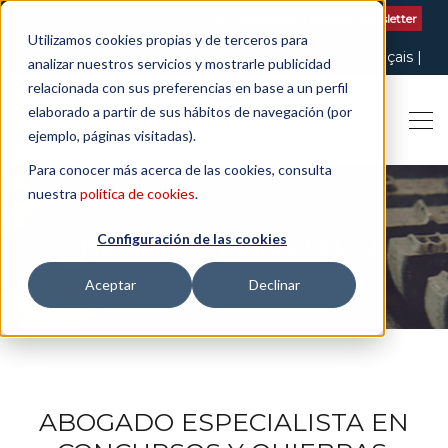
Contactar
| +34 932 020 256
Suscribete a nuestro Newsletter
Utilizamos cookies propias y de terceros para
Italiano
English
Español
Català
Français
analizar nuestros servicios y mostrarle publicidad
relacionada con sus preferencias en base a un perfil
elaborado a partir de sus hábitos de navegación (por
ejemplo, páginas visitadas).
Para conocer más acerca de las cookies, consulta
nuestra
política de cookies
.
Configuración de las cookies
THE ART OF BEING LEGAL
Aceptar
Declinar
ABOGADO ESPECIALISTA EN