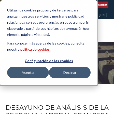
Contactez-nous
| +34 932 020 256
S'abonner à la newsletter
Utilizamos cookies propias y de terceros para
Italiano
English
Español
Català
Français
analizar nuestros servicios y mostrarle publicidad
relacionada con sus preferencias en base a un perfil
elaborado a partir de sus hábitos de navegación (por
ejemplo, páginas visitadas).
Para conocer más acerca de las cookies, consulta
nuestra
política de cookies
.
Configuración de las cookies
THE ART OF BEING LEGAL
Aceptar
Declinar
DESAYUNO DE ANÁLISIS DE LA