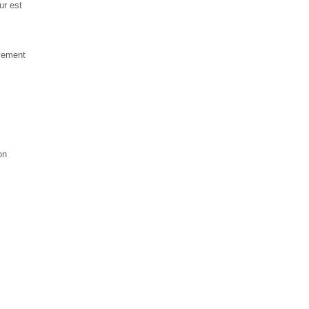
ur est
vement
on