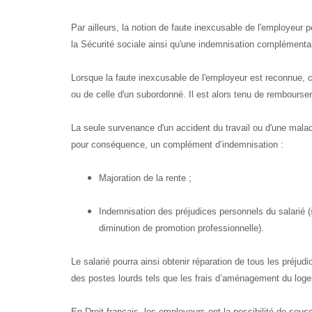
Par ailleurs, la notion de faute inexcusable de l'employeur p
la Sécurité sociale ainsi qu'une indemnisation complémenta
Lorsque la faute inexcusable de l'employeur est reconnue, 
ou de celle d'un subordonné. Il est alors tenu de rembours
La seule survenance d'un accident du travail ou d'une malad
pour conséquence, un complément d’indemnisation :
Majoration de la rente ;
Indemnisation des préjudices personnels du salarié (
diminution de promotion professionnelle).
Le salarié pourra ainsi obtenir réparation de tous les préju
des postes lourds tels que les frais d’aménagement du loge
En Droit français, les employeurs ont la possibilité de sou