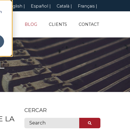
English
Español
Català
Français
n
INFO
BLOG
CLIENTS
CONTACT
L
CERCAR
E LA