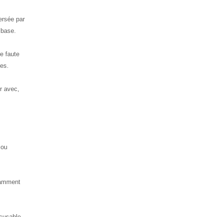
ersée par
 base.
e faute
mes.
r avec,
 ou
otamment
xcusable.