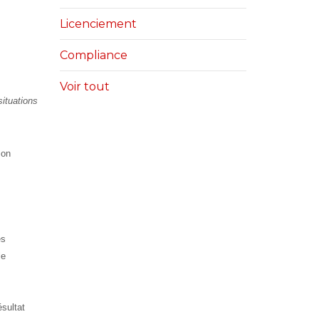
Licenciement
Compliance
Voir tout
ituations
son
es
le
ésultat