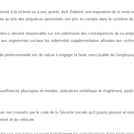
ermet à la victime ou à ses ayants droit d'obtenir une majoration de la rente v
ire au titre des préjudices personnels non pris en compte dans le système de
celui-ci devient responsable sur son patrimoine des conséquences de sa propr
er aux organismes sociaux les indemnités supplémentaires allouées aux victi
ie professionnelle est de nature à engager la faute inexcusable de l’employeu
souffrances physiques et morales, préjudices esthétique et d’agrément, perte
dices non couverts par le code de la Sécurité sociale qu’il pourra prouver et n
ment et du véhicule.
scrire une assurance couvrant partiellement les conséquences d’une faute ine