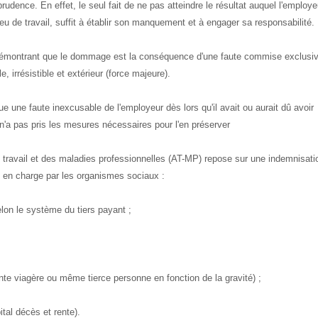
dence. En effet, le seul fait de ne pas atteindre le résultat auquel l'employe
 lieu de travail, suffit à établir son manquement et à engager sa responsabilité.
 démontrant que le dommage est la conséquence d'une faute commise exclusi
e, irrésistible et extérieur (force majeure).
e une faute inexcusable de l'employeur dès lors qu'il avait ou aurait dû avoir
 n'a pas pris les mesures nécessaires pour l'en préserver
 travail et des maladies professionnelles (AT-MP) repose sur une indemnisati
se en charge par les organismes sociaux :
lon le système du tiers payant ;
nte viagère ou même tierce personne en fonction de la gravité) ;
tal décès et rente).