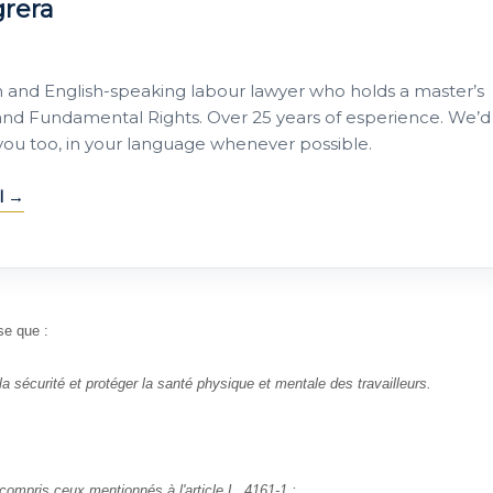
grera
h and English-speaking labour lawyer who holds a master’s
nd Fundamental Rights. Over 25 years of esperience. We’d
 you too, in your language whenever possible.
l
se que :
 sécurité et protéger la santé physique et mentale des travailleurs.
compris ceux mentionnés à l'article L. 4161-1 ;