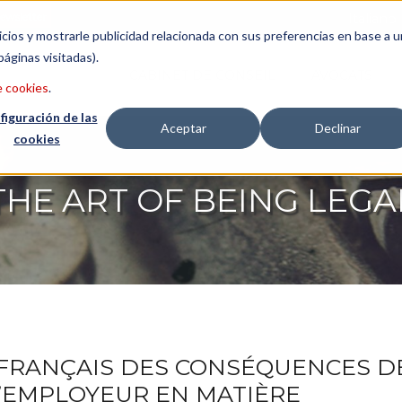
ewsletter
Italiano
icios y mostrarle publicidad relacionada con sus preferencias en base a u
páginas visitadas).
CABINET DE CONSEIL
AVOCATS
e cookies
.
figuración de las
Aceptar
Declinar
cookies
THE ART OF BEING LEGA
 FRANÇAIS DES CONSÉQUENCES D
L’EMPLOYEUR EN MATIÈRE