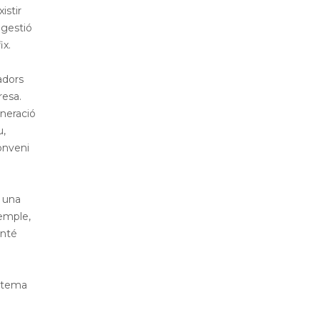
istir
 gestió
ix.
adors
resa.
uneració
u,
conveni
e una
xemple,
anté
istema