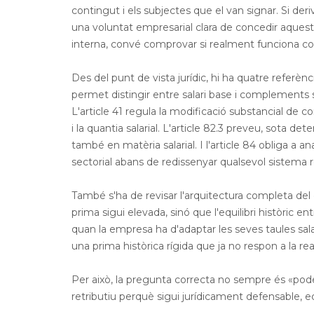
contingut i els subjectes que el van signar. Si deri
una voluntat empresarial clara de concedir aquest 
interna, convé comprovar si realment funciona com 
Des del punt de vista jurídic, hi ha quatre referènc
permet distingir entre salari base i complements sal
L'article 41 regula la modificació substancial de 
i la quantia salarial. L'article 82.3 preveu, sota det
també en matèria salarial. I l'article 84 obliga a 
sectorial abans de redissenyar qualsevol sistema re
També s'ha de revisar l'arquitectura completa de
prima sigui elevada, sinó que l'equilibri històric en
quan la empresa ha d'adaptar les seves taules sala
una prima històrica rígida que ja no respon a la re
Per això, la pregunta correcta no sempre és «po
retributiu perquè sigui jurídicament defensable, e