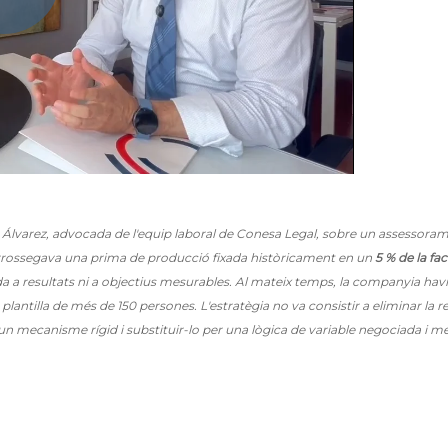
 Álvarez, advocada de l'equip laboral de Conesa Legal, sobre un assessora
arrossegava una prima de producció fixada històricament en un
5 % de la fa
a resultats ni a objectius mesurables. Al mateix temps, la companyia hav
plantilla de més de 150 persones. L'estratègia no va consistir a eliminar la r
 un mecanisme rígid i substituir-lo per una lògica de variable negociada i me