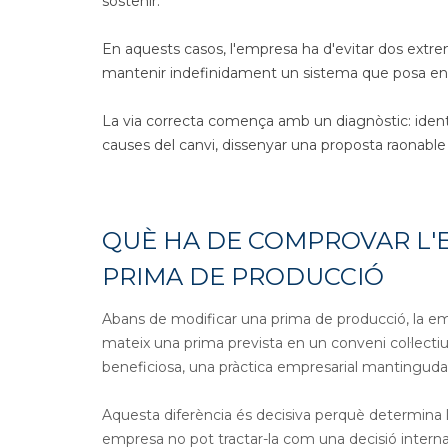
sostenir.
En aquests casos, l'empresa ha d'evitar dos extrem
mantenir indefinidament un sistema que posa en risc
La via correcta comença amb un diagnòstic: identifi
causes del canvi, dissenyar una proposta raonable 
QUÈ HA DE COMPROVAR L'
PRIMA DE PRODUCCIÓ
Abans de modificar una prima de producció, la emp
mateix una prima prevista en un conveni col·lec
beneficiosa, una pràctica empresarial mantingud
Aquesta diferència és decisiva perquè determina la v
empresa no pot tractar-la com una decisió interna or