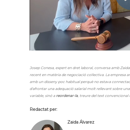
Josep Conesa, expert en dret laboral, conversa amb Zaida
recent en matèria de negociació col·lectiva. La empresa 
amb un disseny poc habitual perquè no estava connectada 
d'afrontar una adequació salarial molt rellevant sobre una 
variable, sinó a
reordenar-la
, treure del text convencional
Redactat per:
Zaida Álvarez