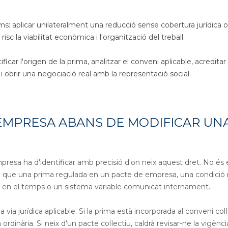
s: aplicar unilateralment una reducció sense cobertura jurídica o
 la viabilitat econòmica i l'organització del treball.
car l'origen de la prima, analitzar el conveni aplicable, acreditar 
i obrir una negociació real amb la representació social.
EMPRESA ABANS DE MODIFICAR UN
resa ha d'identificar amb precisió d'on neix aquest dret. No és 
tiu que una prima regulada en un pacte de empresa, una condici
a en el temps o un sistema variable comunicat internament.
ia jurídica aplicable. Si la prima està incorporada al conveni col·le
dinària. Si neix d'un pacte col·lectiu, caldrà revisar-ne la vigència