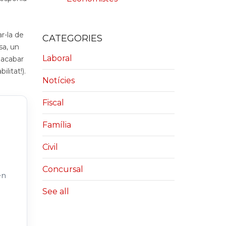
ar-la de
CATEGORIES
sa, un
Laboral
a acabar
litat!).
Notícies
Fiscal
Família
Civil
Concursal
en
See all