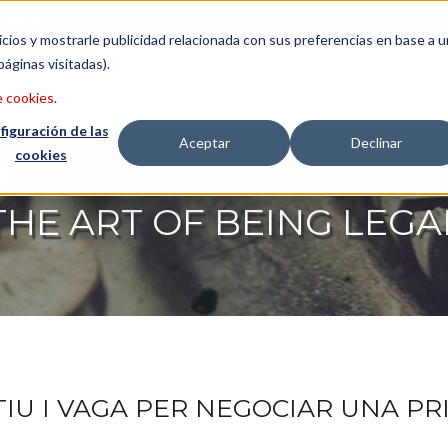
ewsletter
Italiano
icios y mostrarle publicidad relacionada con sus preferencias en base a u
páginas visitadas).
ASSESSORIA
ADVOCATS
e cookies
.
figuración de las
Aceptar
Declinar
cookies
THE ART OF BEING LEGA
TIU I VAGA PER NEGOCIAR UNA PR