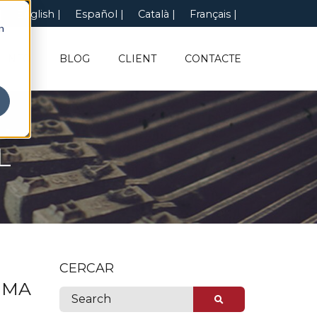
English
Español
Català
Français
n
INFO
BLOG
CLIENT
CONTACTE
L
CERCAR
IMA