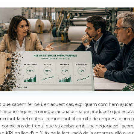
allò que sabem fer bé i, en aquest cas, expliquem com hem ajudat
ats econòmiques, a renegociar una prima de producció que estav
inculant-la del mateix, comunicant al comitè de empresa d'una pl
e condicions de treball que va acabar amb una negociació i acord
s o KPI en lloc d'un % fix de la facturació de la empresa: allò que 