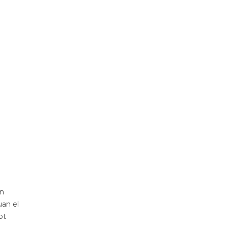
un
uan el
ot