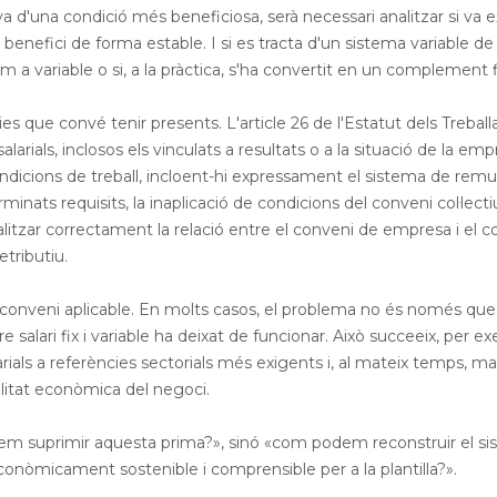
va d'una condició més beneficiosa, serà necessari analitzar si va ex
benefici de forma estable. I si es tracta d'un sistema variable de
a variable o si, a la pràctica, s'ha convertit en un complement f
ies que convé tenir presents. L'article 26 de l'Estatut dels Treball
arials, inclosos els vinculats a resultats o a la situació de la emp
condicions de treball, incloent-hi expressament el sistema de rem
erminats requisits, la inaplicació de condicions del conveni col·lecti
analitzar correctament la relació entre el conveni de empresa i el 
tributiu.
l conveni aplicable. En molts casos, el problema no és només qu
tre salari fix i variable ha deixat de funcionar. Això succeeix, per e
rials a referències sectorials més exigents i, al mateix temps, m
alitat econòmica del negoci.
dem suprimir aquesta prima?», sinó «com podem reconstruir el s
conòmicament sostenible i comprensible per a la plantilla?».