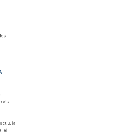
les
A
el
ó més
ctiu, la
, el