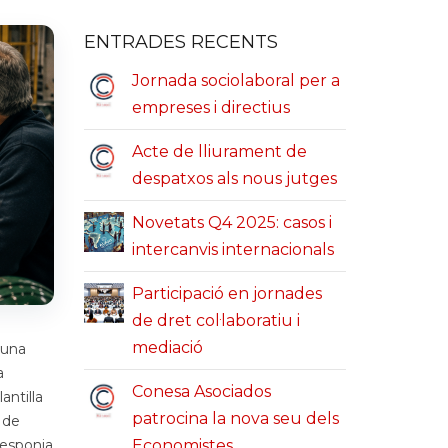
ENTRADES RECENTS
Jornada sociolaboral per a
empreses i directius
Acte de lliurament de
despatxos als nous jutges
Novetats Q4 2025: casos i
intercanvis internacionals
Participació en jornades
de dret col·laboratiu i
mediació
 una
a
Conesa Asociados
antilla
patrocina la nova seu dels
 de
responia
Economistes