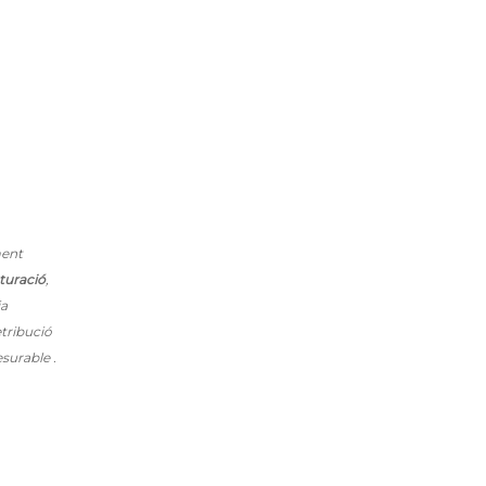
ment
cturació
,
ia
etribució
surable .