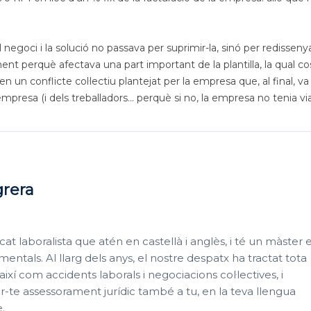
 negoci i la solució no passava per suprimir-la, sinó per redisseny
ent perquè afectava una part important de la plantilla, la qual co
n un conflicte col·lectiu plantejat per la empresa que, al final, v
resa (i dels treballadors... perquè si no, la empresa no tenia viabi
grera
t laboralista que atén en castellà i anglès, i té un màster 
entals. Al llarg dels anys, el nostre despatx ha tractat tota
í com accidents laborals i negociacions col·lectives, i
r-te assessorament jurídic també a tu, en la teva llengua
.