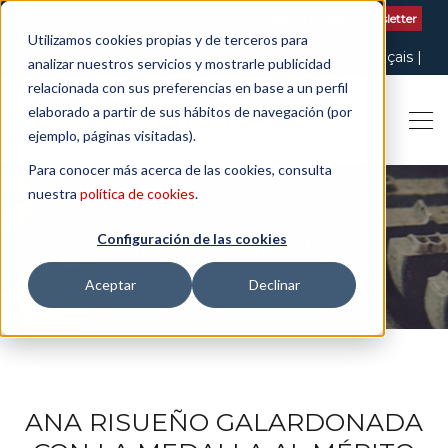
Contactar
| +34 932 020 256
Suscribete a nuestro Newsletter
Utilizamos cookies propias y de terceros para
Italiano
English
Español
Català
Français
analizar nuestros servicios y mostrarle publicidad
relacionada con sus preferencias en base a un perfil
elaborado a partir de sus hábitos de navegación (por
ejemplo, páginas visitadas).
Para conocer más acerca de las cookies, consulta
nuestra
política de cookies
.
Configuración de las cookies
THE ART OF BEING LEGAL
Aceptar
Declinar
ANA RISUEÑO GALARDONADA