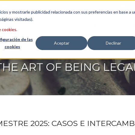
wsletter
Italiano
icios y mostrarle publicidad relacionada con sus preferencias en base a u
páginas visitadas).
ASESORÍA
ABOGADOS
I
e cookies
.
figuración de las
Aceptar
Declinar
cookies
THE ART OF BEING LEGA
ESTRE 2025: CASOS E INTERCAMB