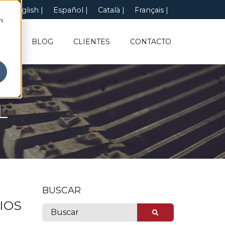
English
Español
Català
Français
n
NFO
BLOG
CLIENTES
CONTACTO
L
BUSCAR
IOS