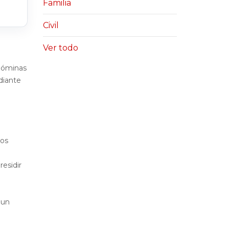
Familia
Civil
Ver todo
 nóminas
diante
mos
esidir
 un