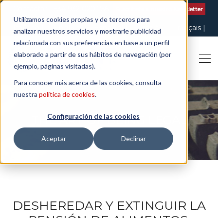
Contactar
| +34 932 020 256
Suscribete a nuestro Newsletter
Utilizamos cookies propias y de terceros para
Italiano
English
Español
Català
Français
analizar nuestros servicios y mostrarle publicidad
relacionada con sus preferencias en base a un perfil
elaborado a partir de sus hábitos de navegación (por
ejemplo, páginas visitadas).
Para conocer más acerca de las cookies, consulta
nuestra
política de cookies
.
Configuración de las cookies
THE ART OF BEING LEGAL
Aceptar
Declinar
DESHEREDAR Y EXTINGUIR LA