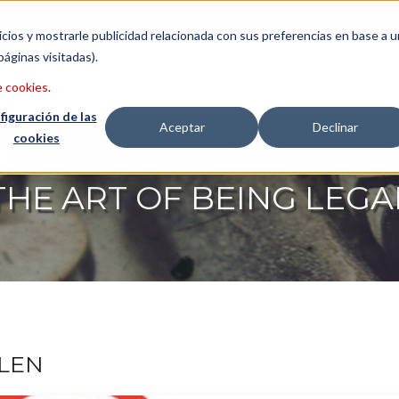
wsletter
Italiano
icios y mostrarle publicidad relacionada con sus preferencias en base a u
páginas visitadas).
ASESORÍA
ABOGADOS
I
e cookies
.
figuración de las
Aceptar
Declinar
cookies
THE ART OF BEING LEGA
LEN