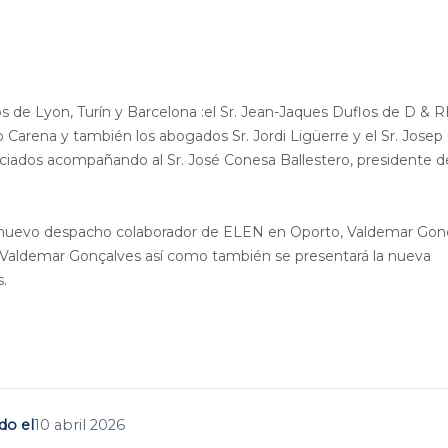
s de Lyon, Turín y Barcelona :el Sr. Jean-Jaques Duflos de D & R
 Carena y también los abogados Sr. Jordi Ligüerre y el Sr. Jose
iados acompañando al Sr. José Conesa Ballestero, presidente de
el nuevo despacho colaborador de ELEN en Oporto, Valdemar Gon
r. Valdemar Gonçalves así como también se presentará la nueva
.
do el
10 abril 2026