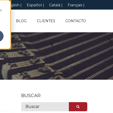
English
Español
Català
Français
n
NFO
BLOG
CLIENTES
CONTACTO
L
BUSCAR