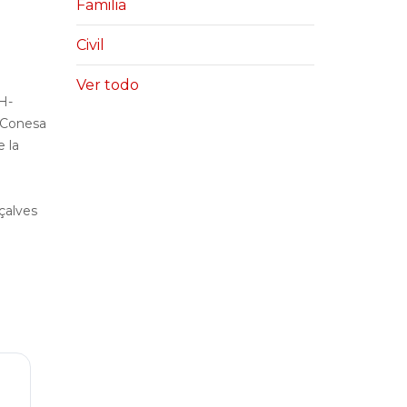
Familia
Civil
Ver todo
H-
p Conesa
 la
çalves