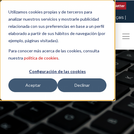
Contactar
| +34 932 020 256
Suscribete a nuestro Newsletter
Utilizamos cookies propias y de terceros para
Italiano
English
Español
Català
Français
analizar nuestros servicios y mostrarle publicidad
relacionada con sus preferencias en base a un perfil
elaborado a partir de sus hábitos de navegación (por
ejemplo, páginas visitadas).
Para conocer más acerca de las cookies, consulta
nuestra
política de cookies
.
Configuración de las cookies
Aceptar
Declinar
SOFTWARE CANAL DE
DENUNCIAS