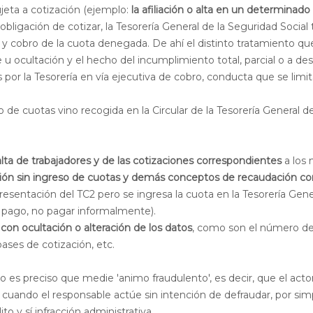
ujeta a cotización (ejemplo:
la afiliación o alta en un determinado
 obligación de cotizar, la Tesorería General de la Seguridad Social 
 y cobro de la cuota denegada. De ahí el distinto tratamiento qu
e u ocultación y el hecho del incumplimiento total, parcial o a d
or la Tesorería en vía ejecutiva de cobro, conducta que se limit
e cuotas vino recogida en la Circular de la Tesorería General de
lta de trabajadores y de las cotizaciones correspondientes
a los
 sin ingreso de cuotas y demás conceptos de recaudación co
resentación del TC2 pero se ingresa la cuota en la Tesorería Gene
el pago, no pagar informalmente).
 ocultación o alteración de los datos
, como son el número d
bases de cotización, etc.
to es preciso que medie 'animo fraudulento', es decir, que el acto
o cuando el responsable actúe sin intención de defraudar, por sim
 y sí infracción administrativa.