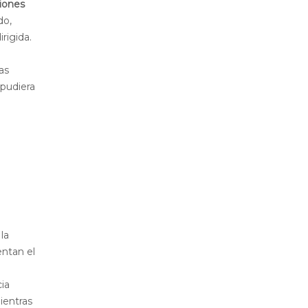
ciones
do,
rigida.
as
 pudiera
la
entan el
cia
ientras