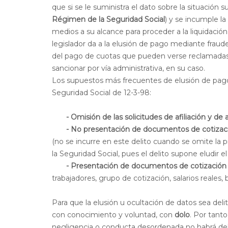
que si se le suministra el dato sobre la situación s
Régimen de la Seguridad Social
) y se incumple la
medios a su alcance para proceder a la liquidación
legislador da a la elusión de pago mediante fraud
del pago de cuotas que pueden verse reclamadas p
sancionar por vía administrativa, en su caso.
Los supuestos más frecuentes de elusión de pago d
Seguridad Social de 12-3-98:
- Omisión de las solicitudes de afiliación y de a
- No presentación de documentos de cotización
(no se incurre en este delito cuando se omite la p
la Seguridad Social, pues el delito supone eludir 
- Presentación de documentos de cotización con
trabajadores, grupo de cotización, salarios reales, 
Para que la elusión u ocultación de datos sea deli
con conocimiento y voluntad, con
dolo
. Por tant
negligencia o conducta desordenada no habrá delito