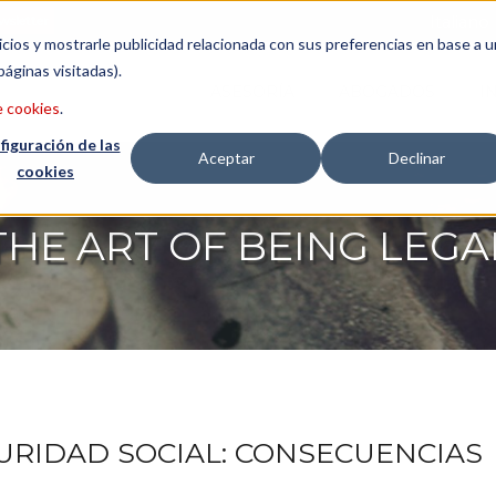
wsletter
Italiano
icios y mostrarle publicidad relacionada con sus preferencias en base a u
páginas visitadas).
ASESORÍA
ABOGADOS
I
e cookies
.
figuración de las
Aceptar
Declinar
cookies
THE ART OF BEING LEGA
URIDAD SOCIAL: CONSECUENCIAS