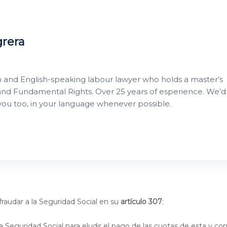
grera
h and English-speaking labour lawyer who holds a master’s
nd Fundamental Rights. Over 25 years of esperience. We’d
 you too, in your language whenever possible.
raudar a la Seguridad Social en su
artículo 307
:
a Seguridad Social para eludir el pago de las cuotas de esta y c