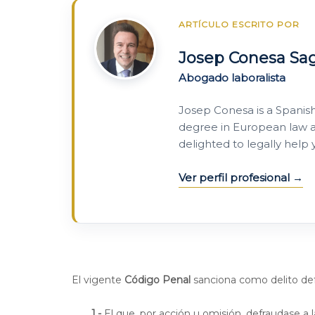
ARTÍCULO ESCRITO POR
Josep Conesa Sa
Abogado laboralista
Josep Conesa is a Spanis
degree in European law a
delighted to legally help
Ver perfil profesional
El vigente
Código Penal
sanciona como delito def
1.-
El que, por acción u omisión, defraudase a l