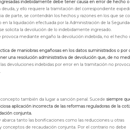
 ingresadas indebidamente debe tener causa en error de hecho o
a deuda, y ello requiere la tramitación del correspondiente exped
ncia de parte, se contendrán los hechos y razones en los que se c
 (o en la liquidación efectuada por la Administración de la Segurid
 se solicita la devolución de lo indebidamente ingresado.
e provoca mediante engaño la devolución indebida, no el hecho 
áctica de maniobras engañosas en los datos suministrados o por 
er una resolución administrativa de devolución que, de no medi
 las devoluciones indebidas por error en la tramitación no provoc
.
r concepto también da lugar a sanción penal. Sucede
siempre qu
osa aplicación incorrecta de las reformas reguladoras de la coti
dación conjunta.
y abarca tanto las bonificaciones como las reducciones u otras
 y conceptos de recaudación conjunta. Por el contrario no debe