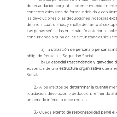
de recaudación conjunta, obtener indebidamente 
concepto asimismo de forma indebida y con ánimo
las devoluciones o las deducciones indebidas
exce
de uno a cuatro años, y multa del tanto al séxtuplo
Las penas señaladas en el párrafo anterior se apl
concurriendo alguna de las circunstancias siguien
a)
La
utilización de persona o personas in
obligado frente a la Seguridad Social.
b)
La
especial trascendencia y gravedad d
existencia de una
estructura organizativa
que afec
Social.
2.-
A los efectos de
determinar la cuantía
menc
liquidación, devolución o deducción, refiriendo al
a
un período inferior a doce meses.
3.-
Queda
exento de responsabilidad penal el 