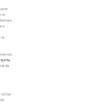
tiene
e el
estiempo
a a
 la
 mismos.
njunta
ral de
e
r actúe
ple