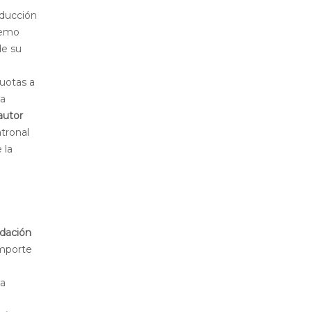
educción
remo
de su
cuotas a
la
autor
tronal
 la
udación
importe
la