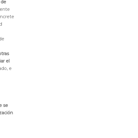
 de
iente
oncrete
ad
de
otras
ar el
ado, e
e se
zación