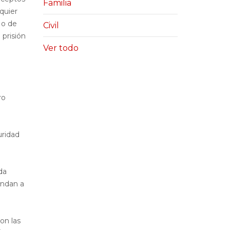
Familia
quier
 o de
Civil
 prisión
Ver todo
ro
uridad
da
ondan a
on las