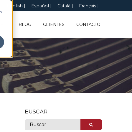
English
Español
Català
Français
n
NFO
BLOG
CLIENTES
CONTACTO
L
BUSCAR