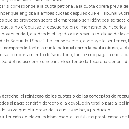
icar si corresponde a la cuota patronal, a la cuota obrera previa d
ender que engloba a ambas cuotas después que el Tribunal Sup
s que se proyectan sobre el empresario son idénticos, se trate 
nto que, si no efectuase el descuento en el momento de hacerles
n posterioridad, quedando obligado a ingresar la totalidad de las 
 de la Seguridad Social). En consecuencia, concluye la sentencia, 
al
comprende tanto la cuota patronal como la cuota obrera
, y
el 
do su comportamiento defraudatorio, tanto si no paga la cuota pa
. Se define así como único interlocutor de la Tesorería General de
 derecho, el reintegro de las cuotas o de las conceptos de reca
gados al pago tendrán derecho a la devolución total o parcial del 
do, salvo que el ingreso de la cuotas se haya producido
a intención de elevar indebidamente las futuras prestaciones de 