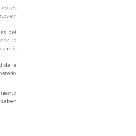
 estrés
ntos en
nes del
néis la
dos más
d de la
isterio
miento
e deben