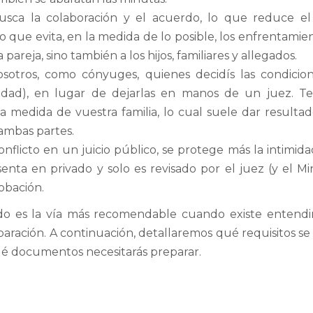
sca la colaboración y el acuerdo, lo que reduce el
 que evita, en la medida de lo posible, los enfrentamie
a pareja, sino también a los hijos, familiares y allegados.
vosotros, como cónyuges, quienes decidís las condicio
lidad), en lugar de dejarlas en manos de un juez. Te
 medida de vuestra familia, lo cual suele dar resulta
 ambas partes.
onflicto en un juicio público, se protege más la intimida
enta en privado y solo es revisado por el juez (y el Min
robación.
do es la vía más recomendable cuando existe entendi
paración. A continuación, detallaremos qué requisitos s
ué documentos necesitarás preparar.