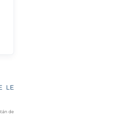
E LE
stán de