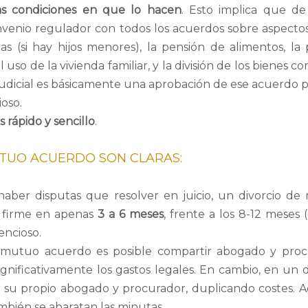
as condiciones en que lo hacen
. Esto implica que d
enio regulador con todos los acuerdos sobre aspectos
tas (si hay hijos menores), la pensión de alimentos, la 
so de la vivienda familiar, y la división de los bienes c
 judicial es básicamente una aprobación de ese acuerdo p
ioso.
rápido y sencillo
.
UTUO ACUERDO SON CLARAS:
haber disputas que resolver en juicio, un divorcio d
 firme en apenas
3 a 6 meses
, frente a los 8-12 meses 
encioso.
 mutuo acuerdo es posible compartir abogado y proc
nificativamente los gastos legales. En cambio, en un d
r su propio abogado y procurador, duplicando costes. 
mbién se abaratan las minutas.