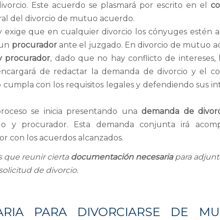
divorcio. Este acuerdo se plasmará por escrito en el
co
ral del divorcio de mutuo acuerdo.
y exige que en cualquier divorcio los cónyuges estén as
 un
procurador
ante el juzgado. En divorcio de mutuo 
y procurador
, dado que no hay conflicto de intereses, 
 encargará de redactar la demanda de divorcio y el c
cumpla con los requisitos legales y defendiendo sus in
roceso se inicia presentando una
demanda de divorc
do y procurador. Esta demanda conjunta irá acom
r con los acuerdos alcanzados.
s que reunir cierta
documentación necesaria
para adjunta
solicitud de divorcio.
RIA PARA DIVORCIARSE DE M