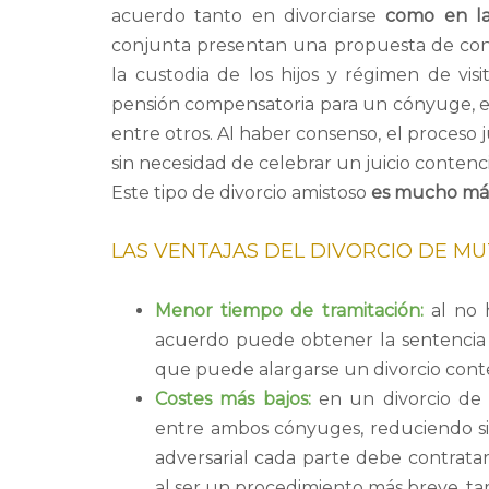
acuerdo tanto en divorciarse
como
en l
conjunta presentan una propuesta de conv
la custodia de los hijos y régimen de visi
pensión compensatoria para un cónyuge, el u
entre otros. Al haber consenso, el proceso
sin necesidad de celebrar un juicio contenc
Este tipo de divorcio amistoso
es mucho más 
LAS VENTAJAS DEL DIVORCIO DE M
Menor tiempo de tramitación:
al no 
acuerdo puede obtener la sentencia
que puede alargarse un divorcio cont
Costes más bajos:
en un divorcio de
entre ambos cónyuges, reduciendo sig
adversarial cada parte debe contrata
al ser un procedimiento más breve, ta