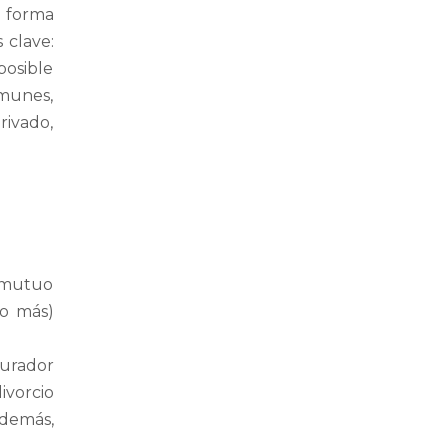
e forma
 clave:
posible
omunes,
rivado,
e mutuo
(o más)
urador
ivorcio
Además,