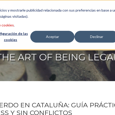
wsletter
Italiano
icios y mostrarle publicidad relacionada con sus preferencias en base a u
páginas visitadas).
ASESORÍA
ABOGADOS
I
e cookies
.
figuración de las
Aceptar
Declinar
cookies
THE ART OF BEING LEGA
ERDO EN CATALUÑA: GUÍA PRÁCTI
SS Y SIN CONFLICTOS