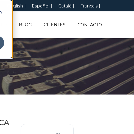
English
Español
Català
Français
n
NFO
BLOG
CLIENTES
CONTACTO
L
CA