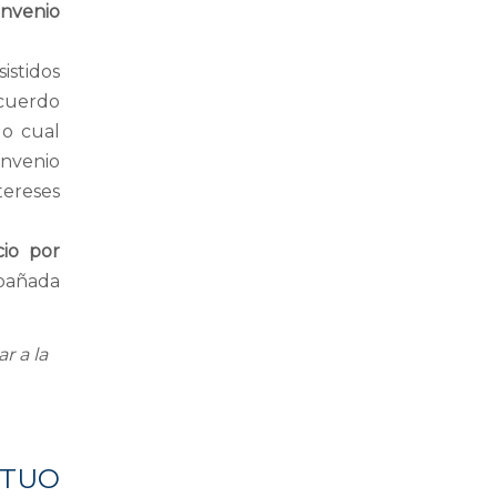
nvenio
istidos
acuerdo
lo cual
onvenio
tereses
io por
pañada
r a la
UTUO