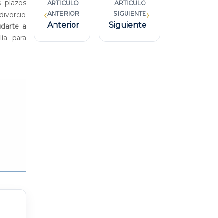
s plazos
ARTÍCULO
ARTÍCULO
‹
›
ANTERIOR
SIGUIENTE
ivorcio
Anterior
Siguiente
udarte a
ia para