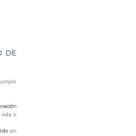
O DE
cumplir
bración
 vida o
erdo
en