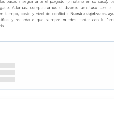
 los pasos a seguir ante el juzgado (o notario en su caso), lo
do. Además, compararemos el divorcio amistoso con el d
en tiempo, coste y nivel de conflicto.
Nuestro objetivo es ay
ífica
, y recordarte que siempre puedes contar con Iusfamil
da.