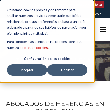
Contactar
| +34 932 020 256
Suscribete a nuestro Newsletter
Utilizamos cookies propias y de terceros para
Italiano
English
Español
Català
Français
analizar nuestros servicios y mostrarle publicidad
relacionada con sus preferencias en base a un perfil
elaborado a partir de sus hábitos de navegación (por
ejemplo, páginas visitadas).
Para conocer más acerca de las cookies, consulta
nuestra
política de cookies
.
Configuración de las cookies
THE ART OF BEING LEGAL
Aceptar
Declinar
ABOGADOS DE HERENCIAS EN