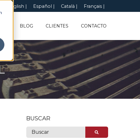
English
Español
Català
Français
n
NFO
BLOG
CLIENTES
CONTACTO
L
BUSCAR