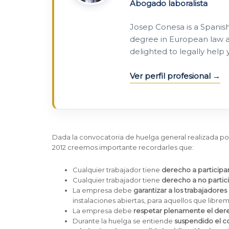
Abogado laboralista
Josep Conesa is a Spanis
degree in European law a
delighted to legally help
Ver perfil profesional
Dada la convocatoria de huelga general realizada po
2012 creemos importante recordarles que:
Cualquier trabajador tiene
derecho a participar
Cualquier trabajador tiene
derecho a no partici
La empresa debe
garantizar a los trabajadore
instalaciones abiertas, para aquellos que libr
La empresa debe
respetar plenamente el dere
Durante la huelga se entiende
suspendido el co