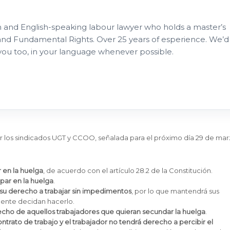
h and English-speaking labour lawyer who holds a master’s
nd Fundamental Rights. Over 25 years of esperience. We’d
 you too, in your language whenever possible.
r los sindicados UGT y CCOO, señalada para el próximo día 29 de ma
 en la huelga
, de acuerdo con el artículo 28.2 de la Constitución.
par en la huelga
.
s su derecho a trabajar sin impedimentos
, por lo que mantendrá sus
emente decidan hacerlo.
cho de aquellos trabajadores que quieran secundar la huelga
.
ntrato de trabajo y el trabajador no tendrá derecho a percibir el