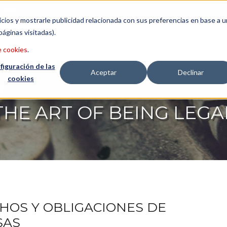
wsletter
Italiano
icios y mostrarle publicidad relacionada con sus preferencias en base a u
páginas visitadas).
ASESORÍA
ABOGADOS
I
e cookies
.
figuración de las
Aceptar
Declinar
cookies
THE ART OF BEING LEGA
HOS Y OBLIGACIONES DE
SAS