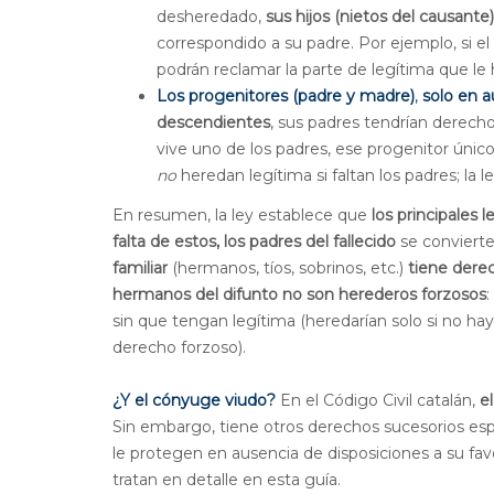
desheredado,
sus hijos (nietos del causante
correspondido a su padre. Por ejemplo, si el d
podrán reclamar la parte de legítima que le 
Los progenitores (padre y madre)
,
solo en 
descendientes
, sus padres tendrían derecho
vive uno de los padres, ese progenitor único
no
heredan legítima si faltan los padres; la l
En resumen, la ley establece que
los principales l
falta de estos, los padres del fallecido
se convierten
familiar
(hermanos, tíos, sobrinos, etc.)
tiene dere
hermanos del difunto no son herederos forzosos
:
sin que tengan legítima (heredarían solo si no ha
derecho forzoso).
¿Y el cónyuge viudo?
En el Código Civil catalán,
e
Sin embargo, tiene otros derechos sucesorios esp
le protegen en ausencia de disposiciones a su fav
tratan en detalle en esta guía.