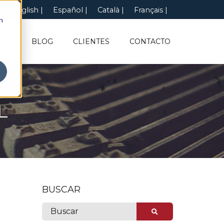
English
Español
Català
Français
n
NFO
BLOG
CLIENTES
CONTACTO
L
BUSCAR