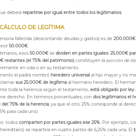
que deberá
repartirse por igual entre todos los legitimarios
.
CÁLCULO DE LEGÍTIMA
ersona fallecida (descontando deudas y gastos) es de
200.000€
decir
50.000€
.
timarios, esos
50.000€
se
dividen en partes iguales
:
25.000€ par
€ restantes (el 75% del patrimonio)
constituyen la
porción de lib
ibremente en vida o en su testamento.
mento el padre nombró
heredero universal
al hijo mayor y no m
reclamar
sus 25.000€ de legítima
al hermano heredero. El herma
te toda la herencia según el testamento,
está obligado por ley 
ene derecho. En términos porcentuales, con
dos legitimarios el 
 del 75% de la herencia
, ya que el otro 25% corresponde al dere
,5% para cada uno).
smo: todos
comparten por partes iguales ese 25%
. Por ejemplo, co
r hereditario) se repartiría en cuatro partes de 6,25% cada una. El
t