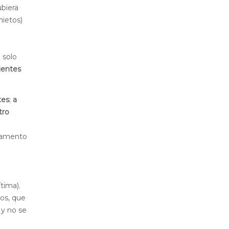
ubiera
nietos)
i solo
ientes
tes
;
a
tro
estamento
n
tima).
os, que
 y no se