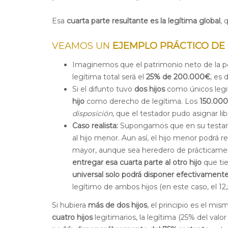
Esa
cuarta parte resultante es la legítima global
, 
VEAMOS UN
EJEMPLO PRÁCTICO DE 
Imaginemos que el patrimonio neto de la p
legítima total será el
25% de 200.000€
, es 
Si el difunto tuvo
dos hijos
como únicos legi
hijo
como derecho de legítima. Los
150.000
disposición
, que el testador pudo asignar l
Caso realista:
Supongamos que en su testa
al hijo menor. Aun así, el hijo menor podrá 
mayor, aunque sea heredero de prácticamen
entregar esa cuarta parte al otro hijo
que ti
universal solo podrá disponer efectivamente
legítimo de ambos hijos (en este caso, el 12
Si hubiera
más de dos hijos
, el principio es el mi
cuatro hijos
legitimarios, la legítima (25% del valo