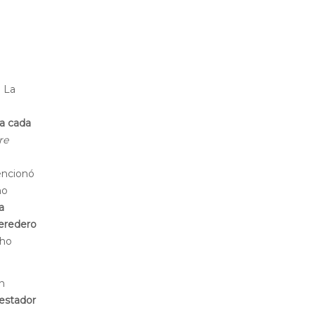
. La
a cada
re
encionó
no
a
heredero
cho
n
estador