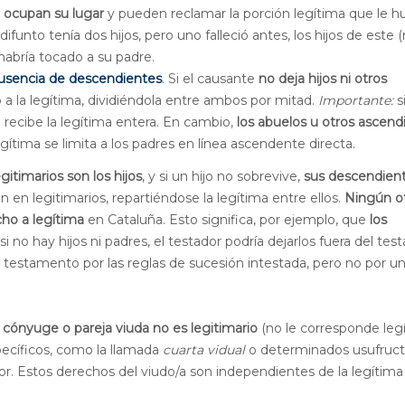
) ocupan su lugar
y pueden reclamar la porción legítima que le h
ifunto tenía dos hijos, pero uno falleció antes, los hijos de este (
habría tocado a su padre.
ausencia de descendientes
. Si el causante
no deja hijos ni otros
 a la legítima, dividiéndola entre ambos por mitad.
Importante:
s
 recibe la legítima entera. En cambio,
los abuelos u otros ascend
egítima se limita a los padres en línea ascendente directa.
egitimarios son los hijos
, y si un hijo no sobrevive,
sus descendien
 en legitimarios, repartiéndose la legítima entre ellos.
Ningún o
cho a legítima
en Cataluña. Esto significa, por ejemplo, que
los
 si no hay hijos ni padres, el testador podría dejarlos fuera del t
y testamento por las reglas de sucesión intestada, pero no por u
l cónyuge o pareja viuda no es legitimario
(no le corresponde legí
ecíficos, como la llamada
cuarta vidual
o determinados usufruct
or. Estos derechos del viudo/a son independientes de la legítima