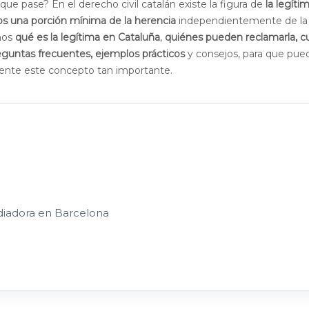
que pase? En el derecho civil catalán existe la figura de
la legíti
ros una porción mínima de la herencia
independientemente de la
amos
qué es la legítima en Cataluña
,
quiénes pueden reclamarla, c
eguntas frecuentes, ejemplos prácticos
y consejos, para que pue
lmente este concepto tan importante.
diadora en Barcelona