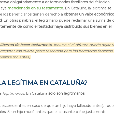
serva obligatoriamente a determinados familiares
del fallecido
 haya
mencionado en su testamento
. En Cataluña, la legítima
se
que los beneficiarios tienen derecho a
obtener un valor económic
d
. En otras palabras, el legitimario puede reclamar una suma de 
temente de cómo el testador haya distribuido sus bienes en el
a libertad de hacer testamento
. Incluso si el difunto quería dejar 
a respetar esa cuarta parte reservada para los herederos forzosos.
sante (no antes).
LA LEGÍTIMA EN CATALUÑA?
ma
legitimarios
. En Cataluña
solo son legitimarios
:
 descendientes en caso de que un hijo haya fallecido antes). Todo
ales
. Si un hijo murió antes que el causante o fue justamente