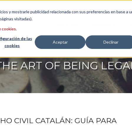
wsletter
Italiano
icios y mostrarle publicidad relacionada con sus preferencias en base a u
páginas visitadas).
ASESORÍA
ABOGADOS
I
e cookies
.
figuración de las
Aceptar
Declinar
cookies
THE ART OF BEING LEGA
HO CIVIL CATALÁN: GUÍA PARA