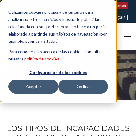
Contactar
| +34 932 020 256
Suscribete a nuestro Newsletter
Utilizamos cookies propias y de terceros para
Italiano
English
Español
Català
Français
analizar nuestros servicios y mostrarle publicidad
relacionada con sus preferencias en base a un perfil
elaborado a partir de sus hábitos de navegación (por
ejemplo, páginas visitadas).
Para conocer más acerca de las cookies, consulta
nuestra
política de cookies
.
Configuración de las cookies
THE ART OF BEING LEGAL
Aceptar
Declinar
LOS TIPOS DE INCAPACIDADES