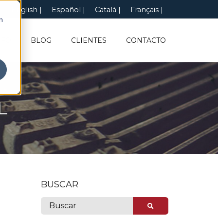
English
Español
Català
Français
n
NFO
BLOG
CLIENTES
CONTACTO
L
BUSCAR