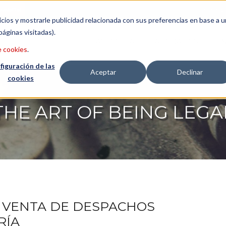
wsletter
Italiano
icios y mostrarle publicidad relacionada con sus preferencias en base a u
páginas visitadas).
ASESORÍA
ABOGADOS
I
e cookies
.
figuración de las
Aceptar
Declinar
cookies
THE ART OF BEING LEGA
A VENTA DE DESPACHOS
RÍA