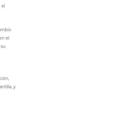
 el
cambio
en el
 su
ción,
tilla, y