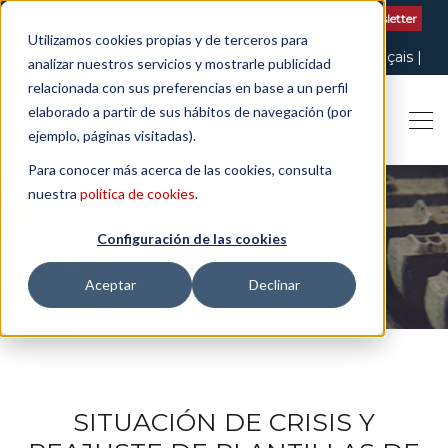
Contactar
| +34 932 020 256
Suscribete a nuestro Newsletter
Utilizamos cookies propias y de terceros para
Italiano
English
Español
Català
Français
analizar nuestros servicios y mostrarle publicidad
relacionada con sus preferencias en base a un perfil
elaborado a partir de sus hábitos de navegación (por
ejemplo, páginas visitadas).
Para conocer más acerca de las cookies, consulta
nuestra
política de cookies
.
Configuración de las cookies
THE ART OF BEING LEGAL
Aceptar
Declinar
SITUACIÓN DE CRISIS Y