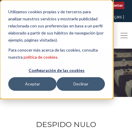
Contactar
| +34 932 020 256
Suscribete a nuestro Newsletter
Utilizamos cookies propias y de terceros para
Italiano
English
Español
Català
Français
analizar nuestros servicios y mostrarle publicidad
relacionada con sus preferencias en base a un perfil
elaborado a partir de sus hábitos de navegación (por
ejemplo, páginas visitadas).
Para conocer más acerca de las cookies, consulta
nuestra
política de cookies
.
Configuración de las cookies
THE ART OF BEING LEGAL
Aceptar
Declinar
DESPIDO NULO