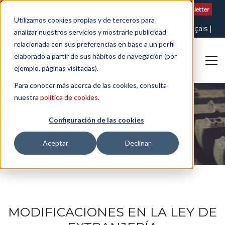
Contactar
| +34 932 020 256
Suscribete a nuestro Newsletter
Utilizamos cookies propias y de terceros para
Italiano
English
Español
Català
Français
analizar nuestros servicios y mostrarle publicidad
relacionada con sus preferencias en base a un perfil
elaborado a partir de sus hábitos de navegación (por
ejemplo, páginas visitadas).
Para conocer más acerca de las cookies, consulta
nuestra
política de cookies
.
Configuración de las cookies
THE ART OF BEING LEGAL
Aceptar
Declinar
MODIFICACIONES EN LA LEY DE