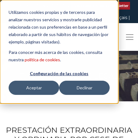
Contactar
| +34 932 020 256
Suscribete a nuestro Newsletter
Utilizamos cookies propias y de terceros para
Italiano
English
Español
Català
Français
analizar nuestros servicios y mostrarle publicidad
relacionada con sus preferencias en base a un perfil
elaborado a partir de sus hábitos de navegación (por
ejemplo, páginas visitadas).
Para conocer más acerca de las cookies, consulta
nuestra
política de cookies
.
Configuración de las cookies
THE ART OF BEING LEGAL
Aceptar
Declinar
PRESTACIÓN EXTRAORDINARIA