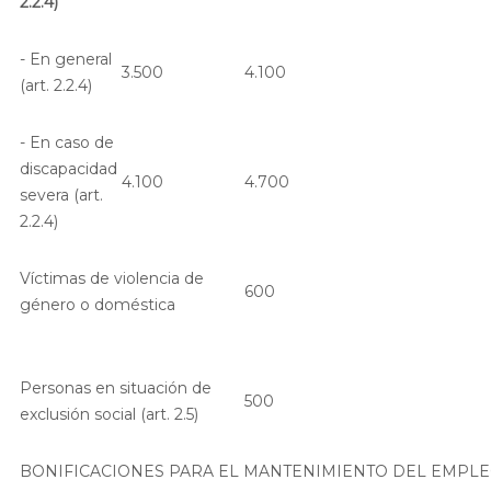
2.2.4)
- En general
3.500
4.100
(art. 2.2.4)
- En caso de
discapacidad
4.100
4.700
severa (art.
2.2.4)
Víctimas de violencia de
600
género o doméstica
Personas en situación de
500
exclusión social (art. 2.5)
BONIFICACIONES PARA EL MANTENIMIENTO DEL EMPL