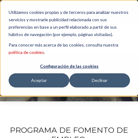
Contactar
| +34 932 020 256
Suscribete a nuestro Newsletter
Utilizamos cookies propias y de terceros para analizar nuestros
Italiano
English
Español
Català
Français
servicios y mostrarle publicidad relacionada con sus
preferencias en base a un perfil elaborado a partir de sus
hábitos de navegación (por ejemplo, páginas visitadas).
Para conocer más acerca de las cookies, consulta nuestra
política de cookies
.
Configuración de las cookies
THE ART OF BEING LEGAL
Aceptar
Declinar
PROGRAMA DE FOMENTO DE