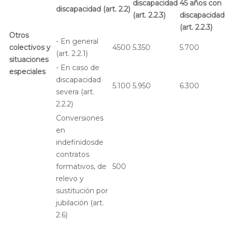
discapacidad
45 años con
discapacidad (art. 2.2)
(art. 2.2.3)
discapacidad
(art. 2.2.3)
Otros
- En general
colectivos y
4500
5.350
5.700
(art. 2.2.1)
situaciones
- En caso de
especiales
discapacidad
5.100
5.950
6.300
severa (art.
2.2.2)
Conversiones
en
indefinidosde
contratos
formativos, de
500
relevo y
sustitución por
jubilación (art.
2.6)