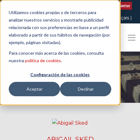
Contactar
| +34 932 020 256
Suscribete a nuestro Newsletter
Utilizamos cookies propias y de terceros para
Italiano
English
Español
Català
Français
analizar nuestros servicios y mostrarle publicidad
relacionada con sus preferencias en base a un perfil
elaborado a partir de sus hábitos de navegación (por
ejemplo, páginas visitadas).
Para conocer más acerca de las cookies, consulta
nuestra
política de cookies
.
Configuración de las cookies
ABIGAIL SKED
Aceptar
Declinar
ABIGAIL SKED