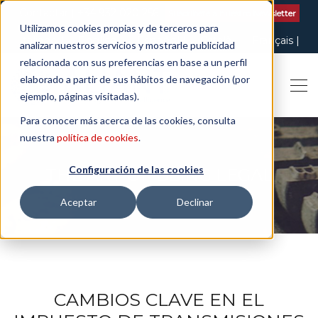
Contactar
| +34 932 020 256
Suscribete a nuestro Newsletter
Utilizamos cookies propias y de terceros para
Italiano
English
Español
Català
Français
analizar nuestros servicios y mostrarle publicidad
relacionada con sus preferencias en base a un perfil
elaborado a partir de sus hábitos de navegación (por
ejemplo, páginas visitadas).
Para conocer más acerca de las cookies, consulta
nuestra
política de cookies
.
Configuración de las cookies
THE ART OF BEING LEGAL
Aceptar
Declinar
CAMBIOS CLAVE EN EL