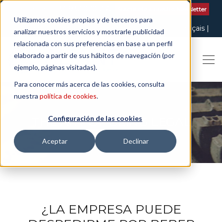
Contactar
| +34 932 020 256
Suscribete a nuestro Newsletter
Utilizamos cookies propias y de terceros para
Italiano
English
Español
Català
Français
analizar nuestros servicios y mostrarle publicidad
relacionada con sus preferencias en base a un perfil
elaborado a partir de sus hábitos de navegación (por
ejemplo, páginas visitadas).
Para conocer más acerca de las cookies, consulta
nuestra
política de cookies
.
Configuración de las cookies
THE ART OF BEING LEGAL
Aceptar
Declinar
¿LA EMPRESA PUEDE