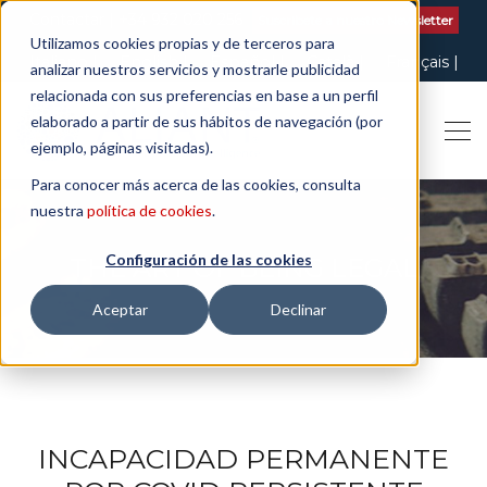
Contactar
| +34 932 020 256
Suscribete a nuestro Newsletter
Utilizamos cookies propias y de terceros para
Italiano
English
Español
Català
Français
analizar nuestros servicios y mostrarle publicidad
relacionada con sus preferencias en base a un perfil
elaborado a partir de sus hábitos de navegación (por
ejemplo, páginas visitadas).
Para conocer más acerca de las cookies, consulta
nuestra
política de cookies
.
Configuración de las cookies
THE ART OF BEING LEGAL
Aceptar
Declinar
INCAPACIDAD PERMANENTE