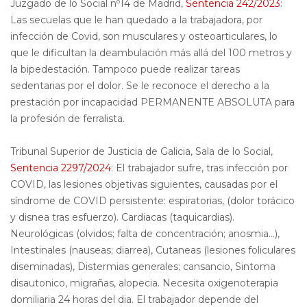
Juzgado de lo Social nº14 de Madrid,
Sentencia 242/2023
:
Las secuelas que le han quedado a la trabajadora, por
infección de Covid, son musculares y osteoarticulares, lo
que le dificultan la deambulación más allá del 100 metros y
la bipedestación. Tampoco puede realizar tareas
sedentarias por el dolor. Se le reconoce el derecho a la
prestación por incapacidad PERMANENTE ABSOLUTA para
la profesión de ferralista.
Tribunal Superior de Justicia de Galicia, Sala de lo Social,
Sentencia 2297/2024
: El trabajador sufre, tras infección por
COVID, las lesiones objetivas siguientes, causadas por el
síndrome de COVID persistente:
espiratorias, (dolor torácico
y disnea tras esfuerzo). Cardiacas (taquicardias).
Neurológicas (olvidos; falta de concentración; anosmia...),
Intestinales (nauseas; diarrea), Cutaneas (lesiones foliculares
diseminadas), Distermias generales; cansancio, Sintoma
disautonico, migrañas, alopecia. Necesita oxigenoterapia
domiliaria 24 horas del dia. El trabajador depende del