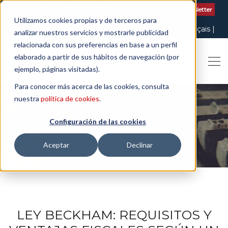
Contactar
| +34 932 020 256
Suscribete a nuestro Newsletter
Utilizamos cookies propias y de terceros para
Italiano
English
Español
Català
Français
analizar nuestros servicios y mostrarle publicidad
relacionada con sus preferencias en base a un perfil
elaborado a partir de sus hábitos de navegación (por
ejemplo, páginas visitadas).
Para conocer más acerca de las cookies, consulta
nuestra
política de cookies
.
Configuración de las cookies
THE ART OF BEING LEGAL
Aceptar
Declinar
LEY BECKHAM: REQUISITOS Y