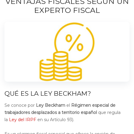
VENTAJAS FISCALES SEGÚN UN
EXPERTO FISCAL
QUÉ ES LA LEY BECKHAM?
Se conoce por
Ley Beckham
el
Régimen especial de
trabajadores desplazados a territorio español
que regula
la
Ley del IRPF
en su Artículo 93).
Es un régimen fiscal especial que ofrece la opción de