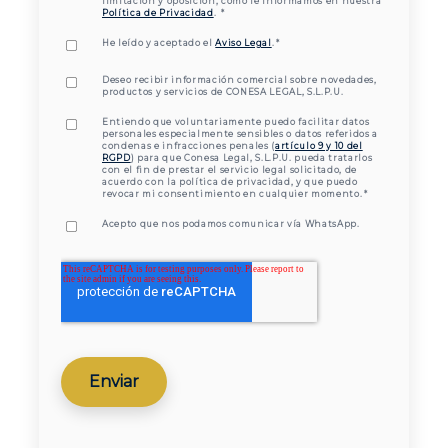
limitación y oposición, como le informamos en nuestra
Política de Privacidad
.
*
He leído y aceptado el
Aviso Legal
.
*
Deseo recibir información comercial sobre novedades,
productos y servicios de CONESA LEGAL, S.L.P.U.
Entiendo que voluntariamente puedo facilitar datos
personales especialmente sensibles o datos referidos a
condenas e infracciones penales (
artículo 9 y 10 del
RGPD
) para que Conesa Legal, S.L.P.U. pueda tratarlos
con el fin de prestar el servicio legal solicitado, de
acuerdo con la política de privacidad, y que puedo
revocar mi consentimiento en cualquier momento.
*
Acepto que nos podamos comunicar vía WhatsApp.