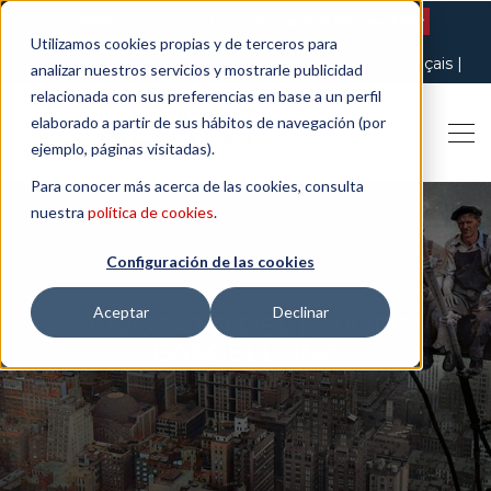
Contatto
| +34 932 020 256
Iscriviti alla newsletter
Utilizamos cookies propias y de terceros para
Italiano
English
Español
Català
Français
analizar nuestros servicios y mostrarle publicidad
relacionada con sus preferencias en base a un perfil
elaborado a partir de sus hábitos de navegación (por
ejemplo, páginas visitadas).
Para conocer más acerca de las cookies, consulta
nuestra
política de cookies
.
Configuración de las cookies
Aceptar
Declinar
AVVOCATO DEL LAVORO
BARCELLONA