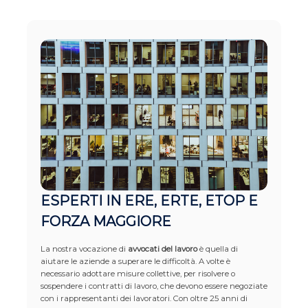
ESPERTI IN ERE, ERTE, ETOP E
FORZA MAGGIORE
La nostra vocazione di
avvocati del lavoro
è quella di
aiutare le aziende a superare le difficoltà. A volte è
necessario adottare misure collettive, per risolvere o
sospendere i contratti di lavoro, che devono essere negoziate
con i rappresentanti dei lavoratori. Con oltre 25 anni di