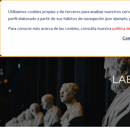
Contact us
| +34 932 020 256
Subscribe to our Newsl
Utilizamos cookies propias y de terceros para analizar nuestros serv
perfil elaborado a partir de sus hábitos de navegación (por ejemplo, 
Para conocer más acerca de las cookies, consulta nuestra
política d
Con
LA