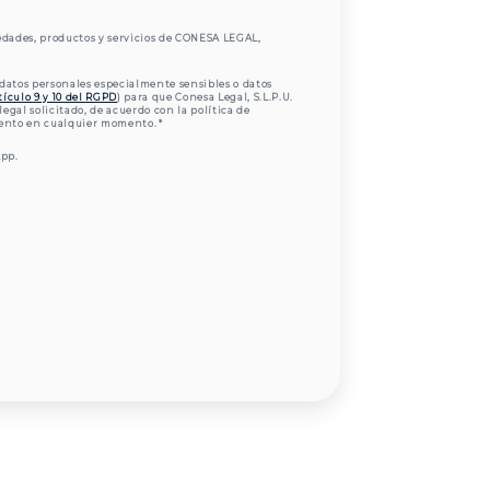
edades, productos y servicios de CONESA LEGAL,
datos personales especialmente sensibles o datos
tículo 9 y 10 del RGPD
) para que Conesa Legal, S.L.P.U.
 legal solicitado, de acuerdo con la política de
iento en cualquier momento.
*
pp.