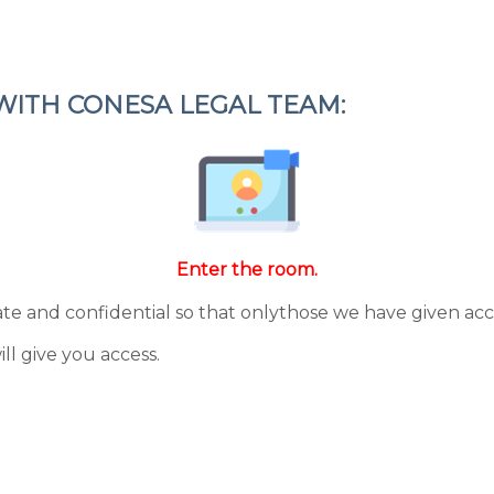
WITH CONESA LEGAL TEAM:
Enter the room.
ate and confidential
so that only
those we have given acc
ll give you access.