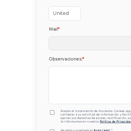
Mail
*
Observaciones:
*
Acepto el tratamiento de mis datos. Conesa Legal
contestar a su solicitud de información y facil
ejercer sus derechos de acceso, rectificación, s
le informamos en nuestra
Política de Privacida
He leído y aceptado el
Aviso Legal
.
*