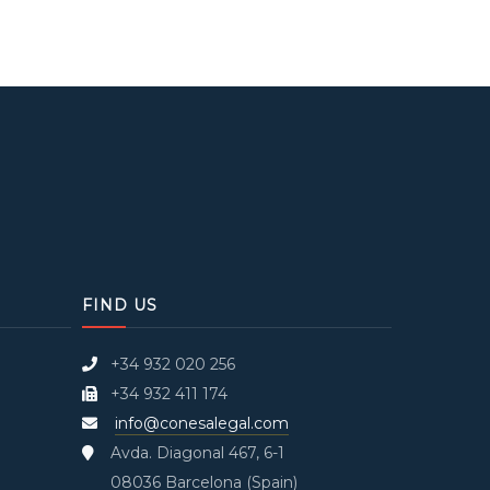
FIND US
+34 932 020 256
+34 932 411 174
info@conesalegal.com
Avda. Diagonal 467, 6-1
08036 Barcelona (Spain)