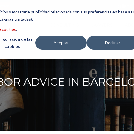
etter
Italiano
icios y mostrarle publicidad relacionada con sus preferencias en base a u
páginas visitadas).
CONSULTING
LAWYERS
ABO
e cookies
.
figuración de las
Aceptar
Declinar
cookies
BOR ADVICE IN BARCEL