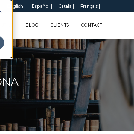
English
Español
Català
Français
n
UT US
BLOG
CLIENTS
CONTACT
ONA