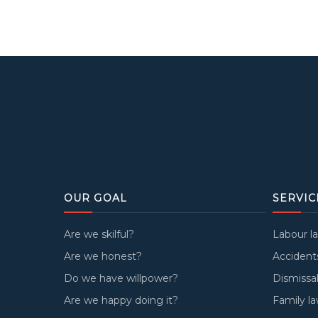
OUR GOAL
SERVIC
Are we skilful?
Labour l
Are we honest?
Accident
Do we have willpower?
Dismissal
Are we happy doing it?
Family l