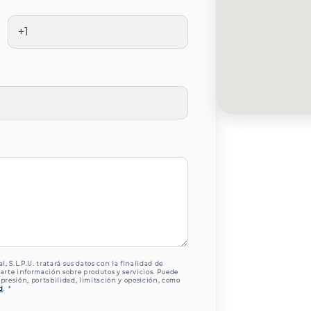
, S.L.P.U. tratará sus datos con la finalidad de
itarte información sobre produtos y servicios. Puede
upresión, portabilidad, limitación y oposición, como
d
.
*