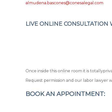
almudena.bascones@conesalegal.com
LIVE ONLINE CONSULTATION 
Once inside this online room it is totally
priv
Request permission and our labor lawyer wi
BOOK AN APPOINTMENT: