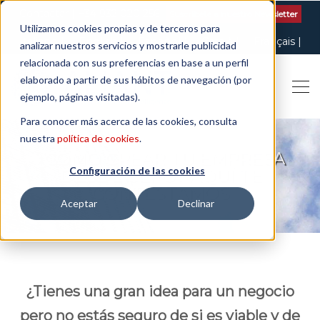
Contactar
| +34 932 020 256
Suscribete a nuestro Newsletter
Utilizamos cookies propias y de terceros para
Italiano
English
Español
Català
Français
analizar nuestros servicios y mostrarle publicidad
relacionada con sus preferencias en base a un perfil
elaborado a partir de sus hábitos de navegación (por
ejemplo, páginas visitadas).
Para conocer más acerca de las cookies, consulta
nuestra
política de cookies
.
¿CÓMO CREAR TU EMPRESA
Configuración de las cookies
DESDE CERO? AQUÍ TE
CONTESTAMOS
Aceptar
Declinar
¿Tienes una gran idea para un negocio
pero no estás seguro de si es viable y de